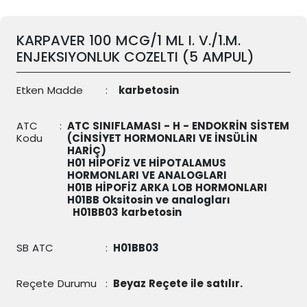
KARPAVER 100 MCG/1 ML I. V./1.M.
ENJEKSIYONLUK COZELTI (5 AMPUL)
Etken Madde
:
karbetosin
ATC
:
ATC SINIFLAMASI - H - ENDOKRİN SİSTEM
Kodu
(CİNSİYET HORMONLARI VE İNSÜLİN
HARİÇ)
H01 HİPOFİZ VE HİPOTALAMUS
HORMONLARI VE ANALOGLARI
H01B HİPOFİZ ARKA LOB HORMONLARI
H01BB Oksitosin ve analogları
H01BB03
karbetosin
SB ATC
:
H01BB03
Reçete Durumu
:
Beyaz Reçete ile satılır.