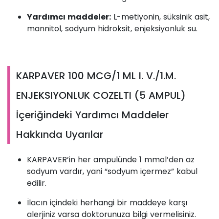
Yardımcı maddeler:
L-metiyonin, süksinik asit,
mannitol, sodyum hidroksit, enjeksiyonluk su.
KARPAVER 100 MCG/1 ML I. V./1.M.
ENJEKSIYONLUK COZELTI (5 AMPUL)
İçeriğindeki Yardımcı Maddeler
Hakkında Uyarılar
KARPAVER’in her ampulünde 1 mmol’den az
sodyum vardır, yani “sodyum içermez” kabul
edilir.
İlacın içindeki herhangi bir maddeye karşı
alerjiniz varsa doktorunuza bilgi vermelisiniz.