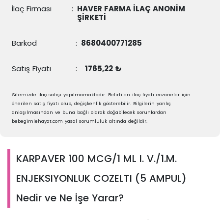
İlaç Firması
:
HAVER FARMA İLAÇ ANONİM
ŞİRKETİ
Barkod
:
8680400771285
Satış Fiyatı
:
1765,22 ₺
Sitemizde ilaç satışı yapılmamaktadır. Belirtilen ilaç fiyatı eczaneler için
önerilen satış fiyatı olup, değişkenlik gösterebilir. Bilgilerin yanlış
anlaşılmasından ve buna bağlı olarak doğabilecek sorunlardan
bebegimlehayat.com yasal sorumluluk altında değildir.
KARPAVER 100 MCG/1 ML I. V./1.M.
ENJEKSIYONLUK COZELTI (5 AMPUL)
Nedir ve Ne İşe Yarar?