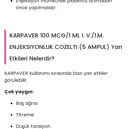
Enjeksiyon mümkünse plasenta atılmadan
önce yapılmalıdır.
KARPAVER 100 MCG/1 ML I. V./1.M.
ENJEKSIYONLUK COZELTI (5 AMPUL) Yan
Etkileri Nelerdir?
KARPAVER kullanımı sırasında bazı yan etkiler
görülebilir.
Çok yaygın:
Baş ağrısı
Titreme
Düşük tansiyon