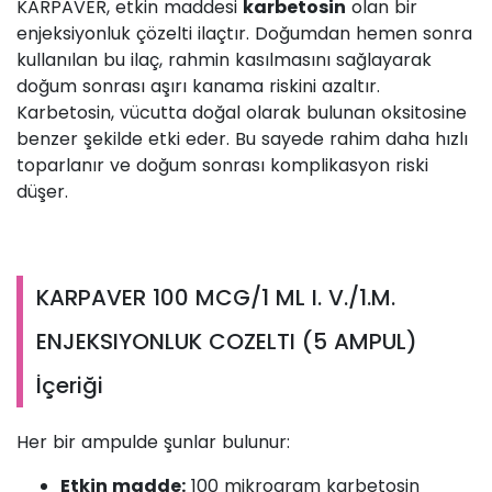
KARPAVER, etkin maddesi
karbetosin
olan bir
enjeksiyonluk çözelti ilaçtır. Doğumdan hemen sonra
kullanılan bu ilaç, rahmin kasılmasını sağlayarak
doğum sonrası aşırı kanama riskini azaltır.
Karbetosin, vücutta doğal olarak bulunan oksitosine
benzer şekilde etki eder. Bu sayede rahim daha hızlı
toparlanır ve doğum sonrası komplikasyon riski
düşer.
KARPAVER 100 MCG/1 ML I. V./1.M.
ENJEKSIYONLUK COZELTI (5 AMPUL)
İçeriği
Her bir ampulde şunlar bulunur:
Etkin madde:
100 mikrogram karbetosin