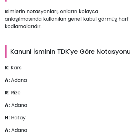
İsimlerin notasyonları, onların kolayca
anlaşılmasında kullanılan genel kabul görmüş harf
kodlamalarıdır.
Kanuni İsminin TDK'ye Göre Notasyonu
K:
Kars
A:
Adana
R:
Rize
A:
Adana
H:
Hatay
A:
Adana