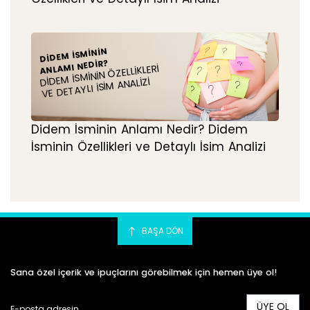
DIDEM İSMININ
ANLAMI NEDIR?
DIDEM İSMININ ÖZELLIKLERI
VE DETAYLI İSIM ANALIZI
Didem İsminin Anlamı Nedir? Didem
İsminin Özellikleri ve Detaylı İsim Analizi
BAŞA DÖN
Sana özel içerik ve ipuçlarını görebilmek için hemen üye ol!
ÜYE OL