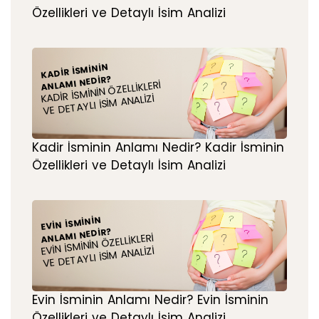
Özellikleri ve Detaylı İsim Analizi
KADIR İSMININ
ANLAMI NEDIR?
KADIR İSMININ ÖZELLIKLERI
VE DETAYLI İSIM ANALIZI
Kadir İsminin Anlamı Nedir? Kadir İsminin
Özellikleri ve Detaylı İsim Analizi
EVIN İSMININ
ANLAMI NEDIR?
EVIN İSMININ ÖZELLIKLERI
VE DETAYLI İSIM ANALIZI
Evin İsminin Anlamı Nedir? Evin İsminin
Özellikleri ve Detaylı İsim Analizi