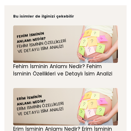
Bu isimler de ilginizi çekebilir
FEHIM İSMININ
ANLAMI NEDIR?
FEHIM İSMININ ÖZELLIKLERI
VE DETAYLI İSIM ANALIZI
Fehim İsminin Anlamı Nedir? Fehim
İsminin Özellikleri ve Detaylı İsim Analizi
ERIM İSMININ
ANLAMI NEDIR?
ERIM İSMININ ÖZELLIKLERI
VE DETAYLI İSIM ANALIZI
Erim İsminin Anlamı Nedir? Erim İsminin