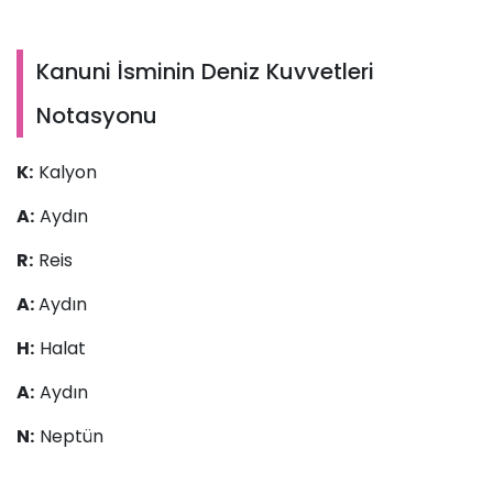
Kanuni İsminin Deniz Kuvvetleri
Notasyonu
K:
Kalyon
A:
Aydın
R:
Reis
A:
Aydın
H:
Halat
A:
Aydın
N:
Neptün