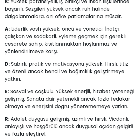
K:
Yüksek potansiyelli, iş birlikçi ve insan ilişkilerinde
başarılı. Sezgileri yüksek ancak ruh halinde
dalgalanmalara, ani öfke patlamalarına müsait.
A:
Liderlik vasfı yüksek, öncü ve yönetici. İnatçı,
çalışkan ve sadakatli. Eyleme geçmek için gerekli
cesarete sahip, kısıtlanmaktan hoşlanmaz ve
yönlendirilmeye karşı.
D:
Sabırlı, pratik ve motivasyonu yüksek. Hırslı, titiz
ve özenli ancak bencil ve bağımlılık geliştirmeye
yatkın.
E:
Sosyal ve coşkulu. Yüksek enerjili, hitabet yeteneği
gelişmiş. Sanata dair yetenekli ancak fazla fedakar
olmaya ve enerjisini doğru yönetememeye yatkın.
R:
Adalet duygusu gelişmiş, azimli ve hırslı. Vicdanlı,
anlayışlı ve hoşgörülü ancak duygusal açıdan gelgitli
ve fazla eleştirel.