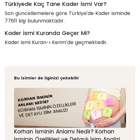
Türkiyede Kaç Tane Kader İsmi Var?
Son güncellemelere göre Türkiye'de Kader isminde
77611 kişi bulunmaktadır.
Kader İsmi Kuranda Geçer Mi?
Kader ismi Kuran-ı Kerim'de geçmektedir.
Bu isimler de ilginizi çekebilir
KORHAN İSMININ
ANLAMI NEDIR?
KORHAN İSMININ ÖZELLIKLERI
VE DETAYLI İSIM ANALIZI
Korhan İsminin Anlamı Nedir? Korhan
İsminin Özellikleri ve Detaylı İsim Analizi