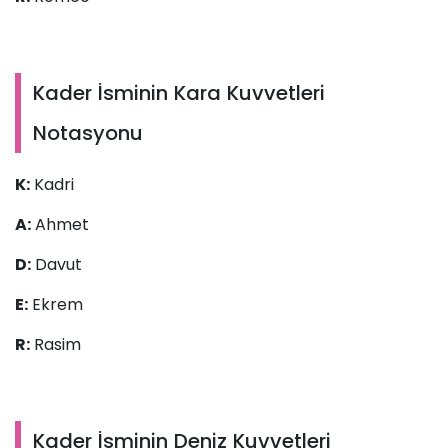
Kader İsminin Kara Kuvvetleri
Notasyonu
K:
Kadri
A:
Ahmet
D:
Davut
E:
Ekrem
R:
Rasim
Kader İsminin Deniz Kuvvetleri