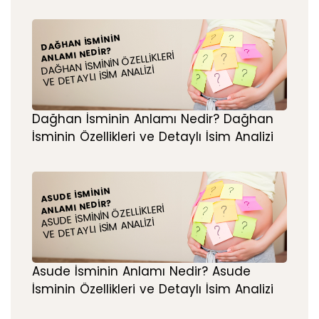
DAĞHAN İSMININ
ANLAMI NEDIR?
DAĞHAN İSMININ ÖZELLIKLERI
VE DETAYLI İSIM ANALIZI
Dağhan İsminin Anlamı Nedir? Dağhan
İsminin Özellikleri ve Detaylı İsim Analizi
ASUDE İSMININ
ANLAMI NEDIR?
ASUDE İSMININ ÖZELLIKLERI
VE DETAYLI İSIM ANALIZI
Asude İsminin Anlamı Nedir? Asude
İsminin Özellikleri ve Detaylı İsim Analizi