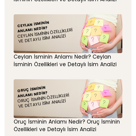
CEYLAN İSMININ
ANLAMI NEDIR?
CEYLAN İSMININ ÖZELLIKLERI
VE DETAYLI İSIM ANALIZI
Ceylan İsminin Anlamı Nedir? Ceylan
İsminin Özellikleri ve Detaylı İsim Analizi
ORUÇ İSMININ
ANLAMI NEDIR?
ORUÇ İSMININ ÖZELLIKLERI
VE DETAYLI İSIM ANALIZI
Oruç İsminin Anlamı Nedir? Oruç İsminin
Özellikleri ve Detaylı İsim Analizi