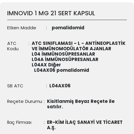
IMNOVID 1 MG 21 SERT KAPSUL
Etken Madde
:
pomalidomid
ATC
:
ATC SINIFLAMASI - L - ANTİNEOPLASTİK
Kodu
VE İMMÜNOMODÜLATÖR AJANLAR
L04 İMMÜNOSÜPRESANLAR
L04A İMMÜNOSÜPRESANLAR
L04AX Diğer
L04AX06
pomalidomid
SB ATC
:
L04AX06
Reçete Durumu
:
Kisitlanmiş Beyaz Reçete ile
satılır.
İlaç Firması
:
ER-KİM İLAÇ SANAYİ VE TİCARET
A.Ş.