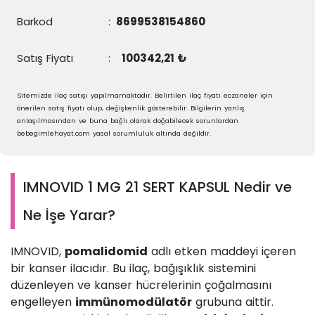
Barkod
:
8699538154860
Satış Fiyatı
:
100342,21 ₺
Sitemizde ilaç satışı yapılmamaktadır. Belirtilen ilaç fiyatı eczaneler için
önerilen satış fiyatı olup, değişkenlik gösterebilir. Bilgilerin yanlış
anlaşılmasından ve buna bağlı olarak doğabilecek sorunlardan
bebegimlehayat.com yasal sorumluluk altında değildir.
IMNOVID 1 MG 21 SERT KAPSUL Nedir ve
Ne İşe Yarar?
IMNOVID,
pomalidomid
adlı etken maddeyi içeren
bir kanser ilacıdır. Bu ilaç, bağışıklık sistemini
düzenleyen ve kanser hücrelerinin çoğalmasını
engelleyen
immünomodülatör
grubuna aittir.