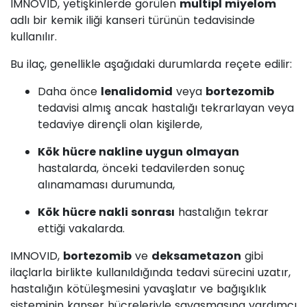
IMNOVID, yetişkinlerde görülen
multipl miyelom
adlı bir kemik iliği kanseri türünün tedavisinde
kullanılır.
Bu ilaç, genellikle aşağıdaki durumlarda reçete edilir:
Daha önce
lenalidomid
veya
bortezomib
tedavisi almış ancak hastalığı tekrarlayan veya
tedaviye dirençli olan kişilerde,
Kök hücre nakline uygun olmayan
hastalarda, önceki tedavilerden sonuç
alınamaması durumunda,
Kök hücre nakli sonrası
hastalığın tekrar
ettiği vakalarda.
IMNOVID,
bortezomib
ve
deksametazon
gibi
ilaçlarla birlikte kullanıldığında tedavi sürecini uzatır,
hastalığın kötüleşmesini yavaşlatır ve bağışıklık
sisteminin kanser hücreleriyle savaşmasına yardımcı