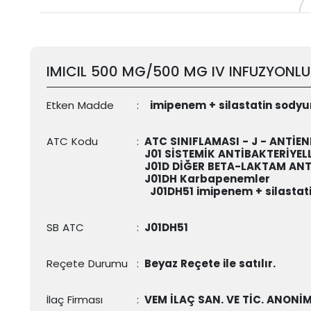
IMICIL 500 MG/500 MG IV INFUZYONLU
Etken Madde
:
imipenem + silastatin sody
ATC Kodu
:
ATC SINIFLAMASI - J - ANTİEN
J01 SİSTEMİK ANTİBAKTERİYEL
J01D DİĞER BETA-LAKTAM ANT
J01DH Karbapenemler
J01DH51
imipenem + silasta
SB ATC
:
J01DH51
Reçete Durumu
:
Beyaz Reçete ile satılır.
İlaç Firması
:
VEM İLAÇ SAN. VE TİC. ANONİM