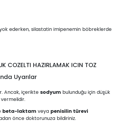
ri yok ederken, silastatin imipenemin böbreklerde
UK COZELTI HAZIRLAMAK ICIN TOZ
nda Uyarılar
r. Ancak, içerikte
sodyum
bulunduğu için düşük
vermelidir.
le
beta-laktam
veya
penisilin türevi
nmadan önce doktorunuza bildiriniz.