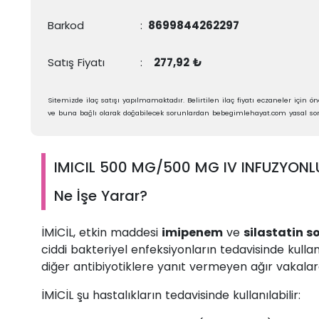
Barkod
:
8699844262297
Satış Fiyatı
:
277,92 ₺
Sitemizde ilaç satışı yapılmamaktadır. Belirtilen ilaç fiyatı eczaneler için öne
ve buna bağlı olarak doğabilecek sorunlardan bebegimlehayat.com yasal sor
IMICIL 500 MG/500 MG IV INFUZYONLU
Ne İşe Yarar?
İMİCİL, etkin maddesi
imipenem
ve
silastatin 
ciddi bakteriyel enfeksiyonların tedavisinde kullan
diğer antibiyotiklere yanıt vermeyen ağır vakalard
İMİCİL şu hastalıkların tedavisinde kullanılabilir: