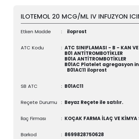
ILOTEMOL 20 MCG/ML IV INFUZYON ICI
Etken Madde
:
iloprost
ATC Kodu
:
ATC SINIFLAMASI - B - KAN V
B01 ANTİTROMBOTİKLER
B01A ANTİTROMBOTİKLER
B01AC Platelet agregasyon inh
B01AC11
iloprost
SB ATC
:
B01AC11
Reçete Durumu
:
Beyaz Reçete ile satılır.
İlaç Firması
:
KOÇAK FARMA İLAÇ VE KİMYA 
Barkod
:
8699828750628