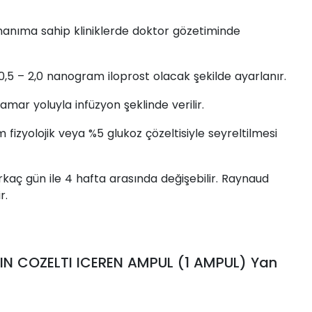
anıma sahip kliniklerde doktor gözetiminde
0,5 – 2,0 nanogram iloprost olacak şekilde ayarlanır.
mar yoluyla infüzyon şeklinde verilir.
fizyolojik veya %5 glukoz çözeltisiyle seyreltilmesi
rkaç gün ile 4 hafta arasında değişebilir. Raynaud
r.
IN COZELTI ICEREN AMPUL (1 AMPUL) Yan