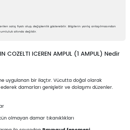
rilen satış fiyatı olup, değişkenlik gösterebilir. Bilgilerin yanlış anlaşılmasından
umluluk altında değildir.
N COZELTI ICEREN AMPUL (1 AMPUL) Nedir
e uygulanan bir ilaçtır. Vücutta doğal olarak
t ederek damarları genişletir ve dolaşımı düzenler.
ar
kün olmayan damar tıkanıklıkları
arma ile seyreden
Raynaud fenomeni