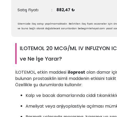
Satış Fiyatı
:
882,47 ₺
Sitemizde ilaç satışı yapılmamaktadır. Belirtilen ilaç fiyatı eczaneler için öne
ve buna bağlı olarak doğabilecek sorunlardan bebegimlehayat.com yasal sor
ILOTEMOL 20 MCG/ML IV INFUZYON ICI
ve Ne İşe Yarar?
İLOTEMOL, etkin maddesi
iloprost
olan damar için
bulunan prostasiklin isimli maddenin etkisini takli
Özellikle şu durumlarda kullanılır:
Kalp ve bacak damarlarında ciddi tıkanıklıkl
Ameliyat veya anjiyoplastiyle açılması müm
Parmak uçlarında morarma, kızarma ve sar