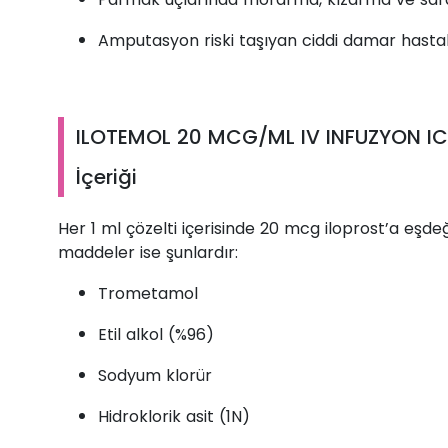
Amputasyon riski taşıyan ciddi damar hastal
ILOTEMOL 20 MCG/ML IV INFUZYON IC
İçeriği
Her 1 ml çözelti içerisinde 20 mcg iloprost’a eş
maddeler ise şunlardır:
Trometamol
Etil alkol (%96)
Sodyum klorür
Hidroklorik asit (1N)