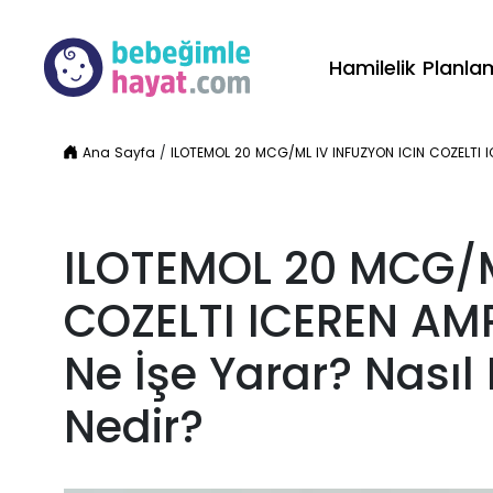
Hamilelik Planl
Ana Sayfa
/
ILOTEMOL 20 MCG/ML IV INFUZYON ICIN COZELTI ICE
ILOTEMOL 20 MCG/M
COZELTI ICEREN AMP
Ne İşe Yarar? Nasıl K
Nedir?