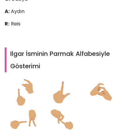
A:
Aydın
R:
Reis
Ilgar İsminin Parmak Alfabesiyle
Gösterimi