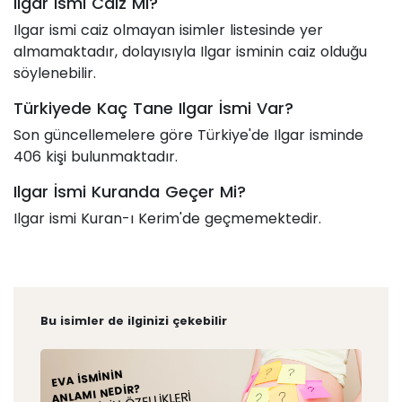
Ilgar İsmi Caiz Mi?
Ilgar ismi caiz olmayan isimler listesinde yer
almamaktadır, dolayısıyla Ilgar isminin caiz olduğu
söylenebilir.
Türkiyede Kaç Tane Ilgar İsmi Var?
Son güncellemelere göre Türkiye'de Ilgar isminde
406 kişi bulunmaktadır.
Ilgar İsmi Kuranda Geçer Mi?
Ilgar ismi Kuran-ı Kerim'de geçmemektedir.
Bu isimler de ilginizi çekebilir
EVA İSMININ
ANLAMI NEDIR?