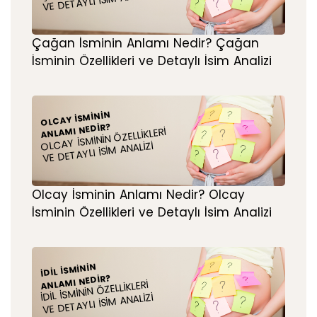
VE DETAYLI İSIM ANALIZI
Çağan İsminin Anlamı Nedir? Çağan
İsminin Özellikleri ve Detaylı İsim Analizi
OLCAY İSMININ
ANLAMI NEDIR?
OLCAY İSMININ ÖZELLIKLERI
VE DETAYLI İSIM ANALIZI
Olcay İsminin Anlamı Nedir? Olcay
İsminin Özellikleri ve Detaylı İsim Analizi
İDIL İSMININ
ANLAMI NEDIR?
İDIL İSMININ ÖZELLIKLERI
VE DETAYLI İSIM ANALIZI