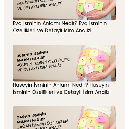
EVA İSMININ ÖZELLIKLERI
VE DETAYLI İSIM ANALIZI
Eva İsminin Anlamı Nedir? Eva İsminin
Özellikleri ve Detaylı İsim Analizi
HÜSEYIN İSMININ
ANLAMI NEDIR?
HÜSEYIN İSMININ ÖZELLIKLERI
VE DETAYLI İSIM ANALIZI
Hüseyin İsminin Anlamı Nedir? Hüseyin
İsminin Özellikleri ve Detaylı İsim Analizi
ÇAĞAN İSMININ
ANLAMI NEDIR?
ÇAĞAN İSMININ ÖZELLIKLERI