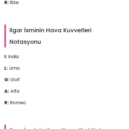
R:
Rize
Ilgar İsminin Hava Kuvvetleri
Notasyonu
I:
India
L:
Lima
G:
Golf
A:
Alfa
R:
Romeo