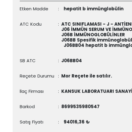
Etken Madde
:
hepatit b immünglobülin
ATC Kodu
:
ATC SINIFLAMASI - J - ANTİEN
J06 İMMÜN SERUM VE İMMÜN
J06B İMMÜNOGLOBÜLİNLER
J06BB Spesifik immünoglobül
J06BB04
hepatit b immünglo
SB ATC
:
J06BB04
Reçete Durumu
:
Mor Reçete ile satılır.
İlaç Firması
:
KANSUK LABORATUARI SANAYİ 
Barkod
:
8699535980547
Satış Fiyatı
:
94016,36 ₺