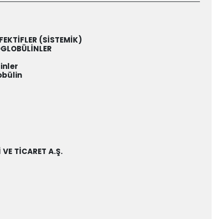
FEKTİFLER (SİSTEMİK)
OGLOBÜLİNLER
inler
bülin
VE TİCARET A.Ş.