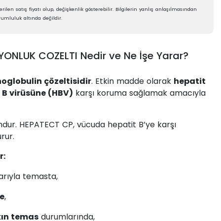
rilen satış fiyatı olup, değişkenlik gösterebilir. Bilgilerin yanlış anlaşılmasından
umluluk altında değildir.
ONLUK COZELTI Nedir ve Ne İşe Yarar?
globulin çözeltisidir
. Etkin madde olarak
hepatit
 B virüsüne (HBV)
karşı koruma sağlamak amacıyla
yondur. HEPATECT CP, vücuda hepatit B’ye karşı
rur.
r:
larıyla temasta,
e
,
kın temas
durumlarında,