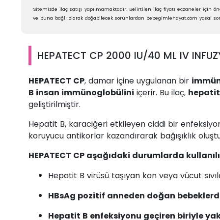
Sitemizde ilaç satışı yapılmamaktadır. Belirtilen ilaç fiyatı eczaneler için öne
ve buna bağlı olarak doğabilecek sorunlardan bebegimlehayat.com yasal sor
HEPATECT CP 2000 IU/40 ML IV INFUZY
HEPATECT CP
, damar içine uygulanan bir
immüno
B insan immünoglobülini
içerir. Bu ilaç,
hepatit
geliştirilmiştir.
Hepatit B, karaciğeri etkileyen ciddi bir enfeksi
koruyucu antikorlar kazandırarak bağışıklık oluştu
HEPATECT CP aşağıdaki durumlarda kullanılı
Hepatit B virüsü taşıyan kan veya vücut sıvı
HBsAg pozitif anneden doğan bebeklerd
Hepatit B enfeksiyonu geçiren biriyle ya