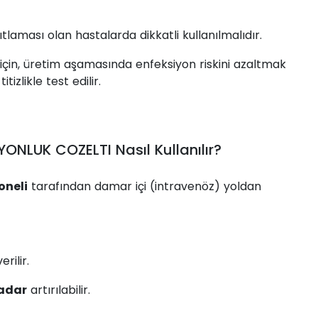
tlaması olan hastalarda dikkatli kullanılmalıdır.
için, üretim aşamasında enfeksiyon riskini azaltmak
zlikle test edilir.
ONLUK COZELTI Nasıl Kullanılır?
oneli
tarafından damar içi (intravenöz) yoldan
erilir.
kadar
artırılabilir.