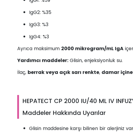
IgG1: %59
IgG2: %35
IgG3: %3
IgG4: %3
Ayrıca maksimum
2000 mikrogram/mL IgA
içer
Yardımcı maddeler:
Glisin, enjeksiyonluk su.
İlaç,
berrak veya açık sarı renkte
,
damar içine
HEPATECT CP 2000 IU/40 ML IV INFUZ
Maddeler Hakkında Uyarılar
Glisin maddesine karşı bilinen bir alerjiniz