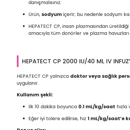
danışmalısınız.
Ürün,
sodyum
içerir; bu nedenle sodyum kısı
HEPATECT CP, insan plazmasından üretildiği 
amacıyla tüm donörler ve plazma havuzları titi
HEPATECT CP 2000 IU/40 ML IV INFUZY
HEPATECT CP yalnızca
doktor veya sağlık pers
uygulanır.
Kullanım şekli:
İlk 10 dakika boyunca
0.1 mL/kg/saat
hızla v
Eğer iyi tolere edilirse, hız
1 mL/kg/saat’e 