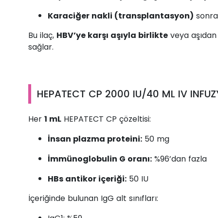
Karaciğer nakli (transplantasyon)
sonras
Bu ilaç,
HBV’ye karşı aşıyla birlikte
veya aşıdan 
sağlar.
HEPATECT CP 2000 IU/40 ML IV INFUZ
Her
1 mL
HEPATECT CP çözeltisi:
İnsan plazma proteini:
50 mg
İmmünoglobulin G oranı:
%96’dan fazla
HBs antikor içeriği:
50 IU
İçeriğinde bulunan IgG alt sınıfları: