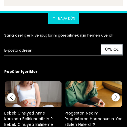
BAŞA DÖN
Sana özel içerik ve ipuçlarını görebilmek için hemen üye ol!
ÜYE OL
Popüler İçerikler
Bebek Cinsiyeti Anne
Progestan Nedir?
Ha
Karnında Belirlenebilir Mi?
Progesteron Hormonunun Yan
Bebek Cinsiyeti Belirleme
Etkileri Nelerdir?