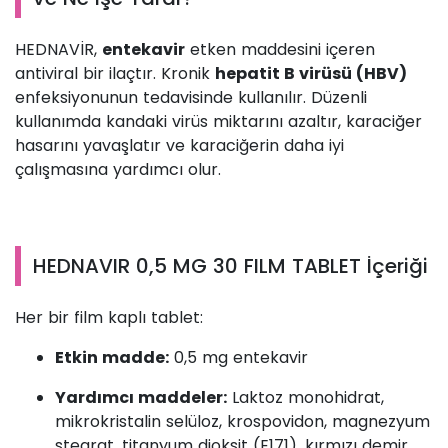
HEDNAVİR,
entekavir
etken maddesini içeren
antiviral bir ilaçtır. Kronik
hepatit B virüsü (HBV)
enfeksiyonunun tedavisinde kullanılır. Düzenli
kullanımda kandaki virüs miktarını azaltır, karaciğer
hasarını yavaşlatır ve karaciğerin daha iyi
çalışmasına yardımcı olur.
HEDNAVIR 0,5 MG 30 FILM TABLET İçeriği
Her bir film kaplı tablet:
Etkin madde:
0,5 mg entekavir
Yardımcı maddeler:
Laktoz monohidrat,
mikrokristalin selüloz, krospovidon, magnezyum
stearat, titanyum dioksit (E171), kırmızı demir