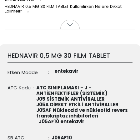
HEDNAVIR 0,5 MG 30 FILM TABLET Kullanılırken Nelere Dikkat
Edilmeli?
HEDNAVIR 0,5 MG 30 FILM TABLET
entekavir
Etken Madde
:
ATC Kodu
:
ATC SINIFLAMASI - J -
ANTİENFEKTİFLER (SİSTEMİK)
J05 SİSTEMİK ANTİVİRALLER
J05A DİREKT ETKİLİ ANTİVİRALLER
J05AF Nükleozid ve nükleotid revers
transkriptaz inhibitörleri
J05AF10
entekavir
SB ATC
:
J05AF10