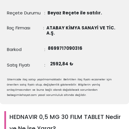
Reçete Durumu
:
Beyaz Reçete ile satılır.
İlaç Firması
:
ATABAY KİMYA SANAYİ VE TİC.
A.Ş.
8699717090316
Barkod
:
2592,84 ₺
Satış Fiyatı
:
Sitemizde ilaç satışı yapılmamaktadır. Belirtilen ilaç fiyatı eczaneler için
önerilen satış fiyatı olup, değişkenlik gösterebilir. Bilgilerin yanlış
anlaşılmasından ve buna bağlı olarak doğabilecek sorunlardan
bebegimlehayat.com yasal sorumluluk altında değildir.
HEDNAVIR 0,5 MG 30 FILM TABLET Nedir
ve Ne İşe Yarar?