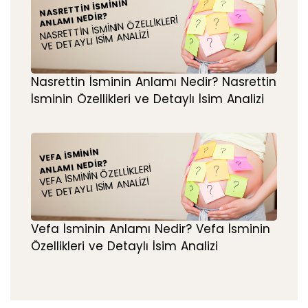
NASRETTIN İSMININ
ANLAMI NEDIR?
NASRETTIN İSMININ ÖZELLIKLERI
VE DETAYLI İSIM ANALIZI
Nasrettin İsminin Anlamı Nedir? Nasrettin
İsminin Özellikleri ve Detaylı İsim Analizi
VEFA İSMININ
ANLAMI NEDIR?
VEFA İSMININ ÖZELLIKLERI
VE DETAYLI İSIM ANALIZI
Vefa İsminin Anlamı Nedir? Vefa İsminin
Özellikleri ve Detaylı İsim Analizi