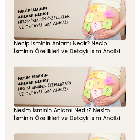
NECIP İSMININ
ANLAMI NEDIR?
NECIP İSMININ ÖZELLIKLERI
VE DETAYLI İSIM ANALIZI
Necip İsminin Anlamı Nedir? Necip
İsminin Özellikleri ve Detaylı İsim Analizi
NESIM İSMININ
ANLAMI NEDIR?
NESIM İSMININ ÖZELLIKLERI
VE DETAYLI İSIM ANALIZI
Nesim İsminin Anlamı Nedir? Nesim
İsminin Özellikleri ve Detaylı İsim Analizi