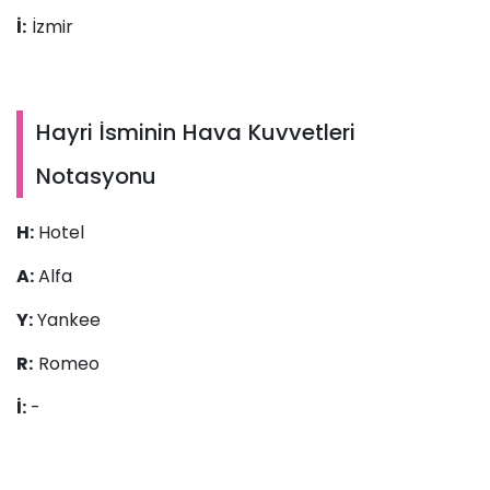
İ:
İzmir
Hayri İsminin Hava Kuvvetleri
Notasyonu
H:
Hotel
A:
Alfa
Y:
Yankee
R:
Romeo
İ:
-