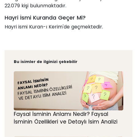
22.079 kişi bulunmaktadır.
Hayri İsmi Kuranda Geçer Mi?
Hayri ismi Kuran-ı Kerim'de geçmektedir.
Bu isimler de ilginizi çekebilir
FAYSAL İSMININ
ANLAMI NEDIR?
FAYSAL İSMININ ÖZELLIKLERI
VE DETAYLI İSIM ANALIZI
Faysal İsminin Anlamı Nedir? Faysal
İsminin Özellikleri ve Detaylı İsim Analizi