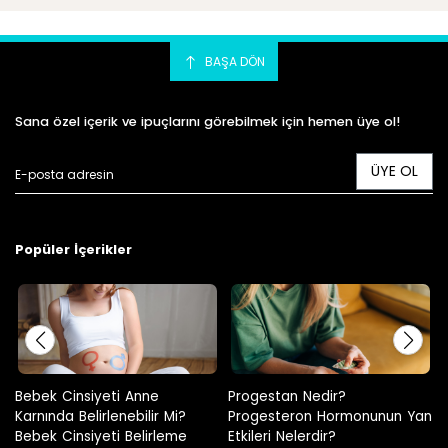
BAŞA DÖN
Sana özel içerik ve ipuçlarını görebilmek için hemen üye ol!
ÜYE OL
Popüler İçerikler
Progestan Nedir?
Hamilelikte Adet Görülür Mü?
Progesteron Hormonunun Yan
Etkileri Nelerdir?