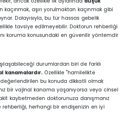
kir, ancak özellikle ilk aylarında
düşük
den kaçınmak, aşırı yorulmaktan kaçınmak gibi
ynar. Dolayısıyla, bu tür hassas gebelik
likle tavsiye edilmeyebilir. Doktorun rehberliği
ğını koruma konusundaki en güvenilir yöntemdir
şılaşabileceği durumlardan biri de farklı
al kanamalardır.
Özellikle "hamilelikte
a değerlendirilen bu konuda dikkatli olmak
ız bir vajinal kanama yaşanıyorsa veya cinsel
 vakit kaybetmeden doktorunuza danışmanız
rehberliği, herhangi bir endişenizin en iyi