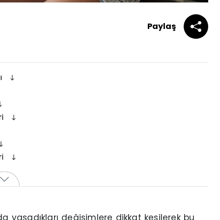
Paylaş
sı
ri
ri
da yaşadıkları değişimlere dikkat kesilerek bu