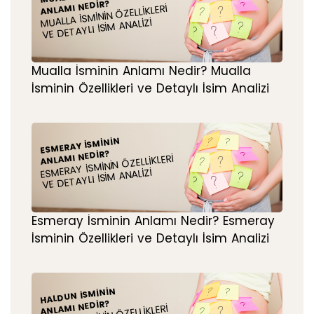
ANLAMI NEDIR?
MUALLA İSMININ ÖZELLIKLERI
VE DETAYLI İSIM ANALIZI
Mualla İsminin Anlamı Nedir? Mualla
İsminin Özellikleri ve Detaylı İsim Analizi
ESMERAY İSMININ
ANLAMI NEDIR?
ESMERAY İSMININ ÖZELLIKLERI
VE DETAYLI İSIM ANALIZI
Esmeray İsminin Anlamı Nedir? Esmeray
İsminin Özellikleri ve Detaylı İsim Analizi
HALDUN İSMININ
ANLAMI NEDIR?