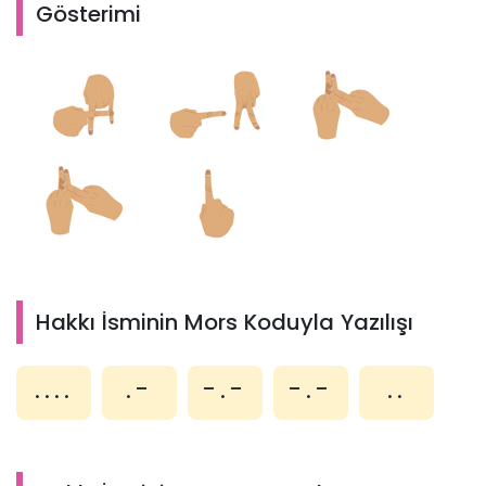
Gösterimi
Hakkı İsminin Mors Koduyla Yazılışı
....
.-
-.-
-.-
..