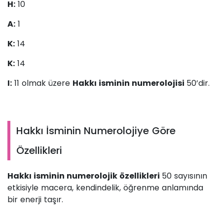
H:
10
A:
1
K:
14
K:
14
I:
11 olmak üzere
Hakkı isminin numerolojisi
50’dir.
Hakkı İsminin Numerolojiye Göre
Özellikleri
Hakkı isminin numerolojik özellikleri
50 sayısının
etkisiyle macera, kendindelik, öğrenme anlamında
bir enerji taşır.