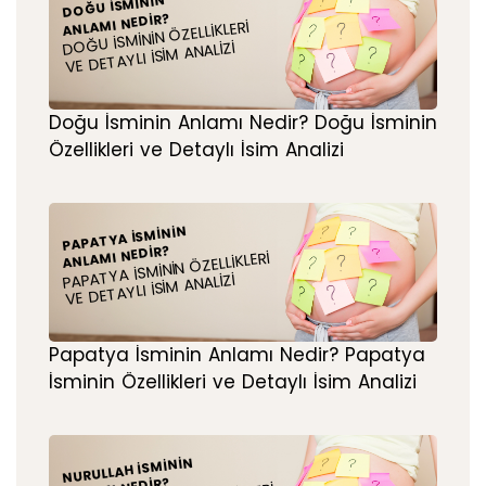
DOĞU İSMININ
ANLAMI NEDIR?
DOĞU İSMININ ÖZELLIKLERI
VE DETAYLI İSIM ANALIZI
Doğu İsminin Anlamı Nedir? Doğu İsminin
Özellikleri ve Detaylı İsim Analizi
PAPATYA İSMININ
ANLAMI NEDIR?
PAPATYA İSMININ ÖZELLIKLERI
VE DETAYLI İSIM ANALIZI
Papatya İsminin Anlamı Nedir? Papatya
İsminin Özellikleri ve Detaylı İsim Analizi
NURULLAH İSMININ