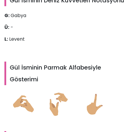
Gül İsminin Deniz Kuvvetleri Notasyonu
G:
Gabya
Ü:
-
L:
Levent
Gül İsminin Parmak Alfabesiyle
Gösterimi