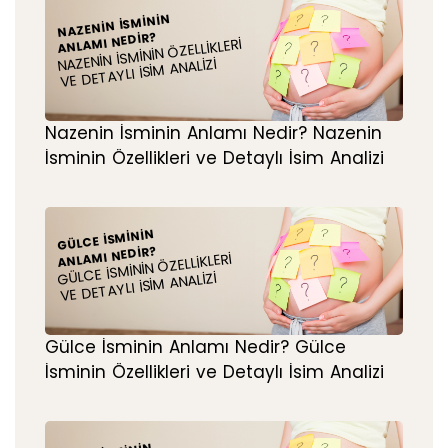
NAZENIN İSMININ
ANLAMI NEDIR?
NAZENIN İSMININ ÖZELLIKLERI
VE DETAYLI İSIM ANALIZI
Nazenin İsminin Anlamı Nedir? Nazenin
İsminin Özellikleri ve Detaylı İsim Analizi
GÜLCE İSMININ
ANLAMI NEDIR?
GÜLCE İSMININ ÖZELLIKLERI
VE DETAYLI İSIM ANALIZI
Gülce İsminin Anlamı Nedir? Gülce
İsminin Özellikleri ve Detaylı İsim Analizi