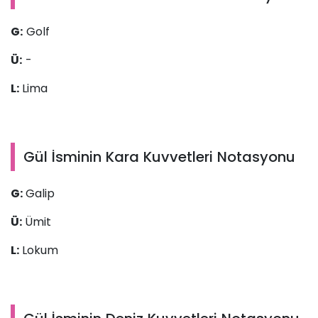
G:
Golf
Ü:
-
L:
Lima
Gül İsminin Kara Kuvvetleri Notasyonu
G:
Galip
Ü:
Ümit
L:
Lokum