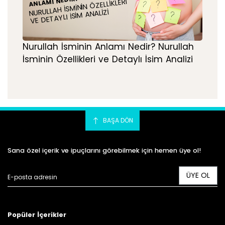
ANLAMI NEDIR?
NURULLAH İSMININ ÖZELLIKLERI
VE DETAYLI İSIM ANALIZI
Nurullah İsminin Anlamı Nedir? Nurullah
İsminin Özellikleri ve Detaylı İsim Analizi
BAŞA DÖN
Sana özel içerik ve ipuçlarını görebilmek için hemen üye ol!
ÜYE OL
Popüler İçerikler