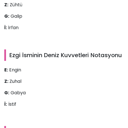
Z:
Zühtü
G:
Galip
İ:
İrfan
Ezgi İsminin Deniz Kuvvetleri Notasyonu
E:
Engin
Z:
Zuhal
G:
Gabya
İ:
İstif