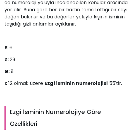
de numeroloji yoluyla incelenebilen konular arasında
yer alır. Buna göre her bir harfin temsil ettiği bir sayı
değeri bulunur ve bu değerler yoluyla kişinin isminin
taşıdığı gizli anlamlar açıklanır.
E:
6
Z:
29
G:
8
İ:
12 olmak üzere
Ezgi isminin numerolojisi
55'tir.
Ezgi İsminin Numerolojiye Göre
Özellikleri