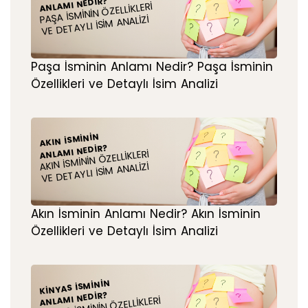
ANLAMI NEDIR?
PAŞA İSMININ ÖZELLIKLERI
VE DETAYLI İSIM ANALIZI
Paşa İsminin Anlamı Nedir? Paşa İsminin
Özellikleri ve Detaylı İsim Analizi
AKIN İSMININ
ANLAMI NEDIR?
AKIN İSMININ ÖZELLIKLERI
VE DETAYLI İSIM ANALIZI
Akın İsminin Anlamı Nedir? Akın İsminin
Özellikleri ve Detaylı İsim Analizi
KINYAS İSMININ
ANLAMI NEDIR?
KINYAS İSMININ ÖZELLIKLERI