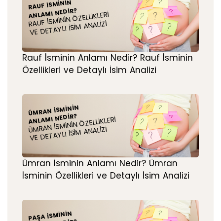
RAUF İSMININ
ANLAMI NEDIR?
RAUF İSMININ ÖZELLIKLERI
VE DETAYLI İSIM ANALIZI
Rauf İsminin Anlamı Nedir? Rauf İsminin
Özellikleri ve Detaylı İsim Analizi
ÜMRAN İSMININ
ANLAMI NEDIR?
ÜMRAN İSMININ ÖZELLIKLERI
VE DETAYLI İSIM ANALIZI
Ümran İsminin Anlamı Nedir? Ümran
İsminin Özellikleri ve Detaylı İsim Analizi
PAŞA İSMININ