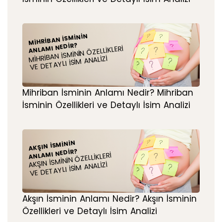
MIHRIBAN İSMININ
ANLAMI NEDIR?
MIHRIBAN İSMININ ÖZELLIKLERI
VE DETAYLI İSIM ANALIZI
Mihriban İsminin Anlamı Nedir? Mihriban
İsminin Özellikleri ve Detaylı İsim Analizi
AKŞIN İSMININ
ANLAMI NEDIR?
AKŞIN İSMININ ÖZELLIKLERI
VE DETAYLI İSIM ANALIZI
Akşın İsminin Anlamı Nedir? Akşın İsminin
Özellikleri ve Detaylı İsim Analizi