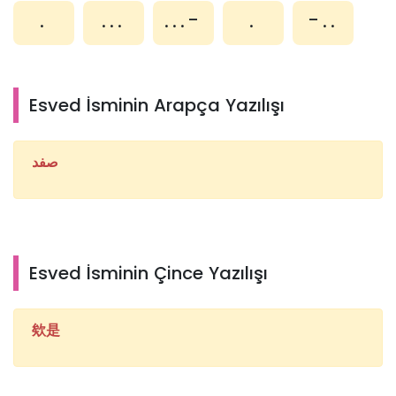
.
...
...-
.
-..
Esved İsminin Arapça Yazılışı
صفد
Esved İsminin Çince Yazılışı
欸是