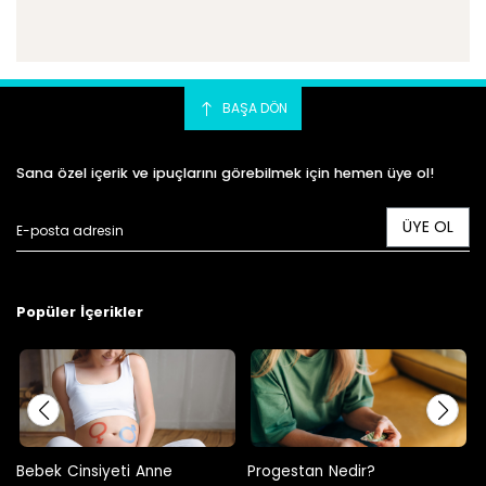
BAŞA DÖN
Sana özel içerik ve ipuçlarını görebilmek için hemen üye ol!
ÜYE OL
Popüler İçerikler
Progestan Nedir?
Hamilelikte Adet Görülür Mü?