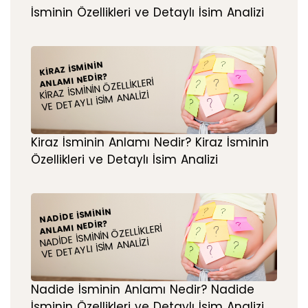
İsminin Özellikleri ve Detaylı İsim Analizi
KIRAZ İSMININ
ANLAMI NEDIR?
KIRAZ İSMININ ÖZELLIKLERI
VE DETAYLI İSIM ANALIZI
Kiraz İsminin Anlamı Nedir? Kiraz İsminin
Özellikleri ve Detaylı İsim Analizi
NADIDE İSMININ
ANLAMI NEDIR?
NADIDE İSMININ ÖZELLIKLERI
VE DETAYLI İSIM ANALIZI
Nadide İsminin Anlamı Nedir? Nadide
İsminin Özellikleri ve Detaylı İsim Analizi