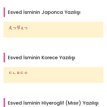
Esved İsminin Japonca Yazılışı
えっゔぇっ
Esved İsminin Korece Yazılışı
ㄷㄴㅍㄷㅇ
Esved İsminin Hiyeroglif (Mısır) Yazılışı