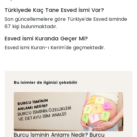
Türkiyede Kaç Tane Esved İsmi Var?
Son güncellemelere göre Türkiye'de Esved isminde
67 kişi bulunmaktadır.
Esved İsmi Kuranda Geçer Mi?
Esved ismi Kuran-ı Kerim'de geçmektedir.
Bu isimler de ilginizi çekebilir
BURCU İSMININ
ANLAMI NEDIR?
BURCU İSMININ ÖZELLIKLERI
VE DETAYLI İSIM ANALIZI
Burcu İsminin Anlamı Nedir? Burcu