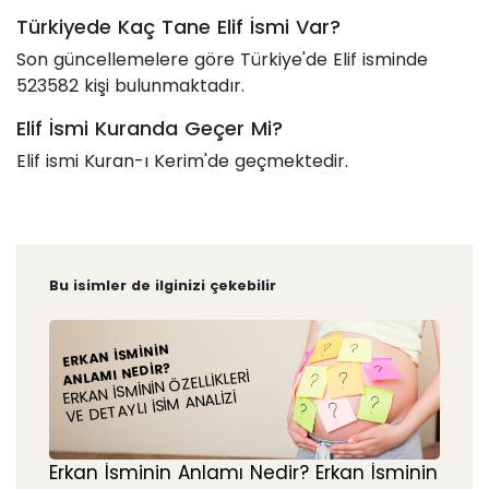
Türkiyede Kaç Tane Elif İsmi Var?
Son güncellemelere göre Türkiye'de Elif isminde
523582 kişi bulunmaktadır.
Elif İsmi Kuranda Geçer Mi?
Elif ismi Kuran-ı Kerim'de geçmektedir.
Bu isimler de ilginizi çekebilir
ERKAN İSMININ
ANLAMI NEDIR?
ERKAN İSMININ ÖZELLIKLERI
VE DETAYLI İSIM ANALIZI
Erkan İsminin Anlamı Nedir? Erkan İsminin