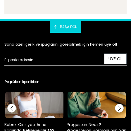
BAŞA DÖN
Sana özel içerik ve ipuçlarını görebilmek için hemen üye ol!
ÜYE OL
Popüler İçerikler
Progestan Nedir?
Hamilelikte Adet Görülür Mü?
Progesteron Hormonunun Yan