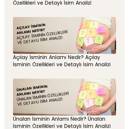
Özellikleri ve Detaylı İsim Analizi
AÇILAY İSMININ
ANLAMI NEDIR?
AÇILAY İSMININ ÖZELLIKLERI
VE DETAYLI İSIM ANALIZI
Açılay İsminin Anlamı Nedir? Açılay
İsminin Özellikleri ve Detaylı İsim Analizi
ÜNALAN İSMININ
ANLAMI NEDIR?
ÜNALAN İSMININ ÖZELLIKLERI
VE DETAYLI İSIM ANALIZI
Ünalan İsminin Anlamı Nedir? Ünalan
İsminin Özellikleri ve Detaylı İsim Analizi