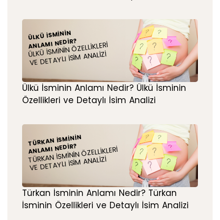
ÜLKÜ İSMININ
ANLAMI NEDIR?
ÜLKÜ İSMININ ÖZELLIKLERI
VE DETAYLI İSIM ANALIZI
Ülkü İsminin Anlamı Nedir? Ülkü İsminin
Özellikleri ve Detaylı İsim Analizi
TÜRKAN İSMININ
ANLAMI NEDIR?
TÜRKAN İSMININ ÖZELLIKLERI
VE DETAYLI İSIM ANALIZI
Türkan İsminin Anlamı Nedir? Türkan
İsminin Özellikleri ve Detaylı İsim Analizi