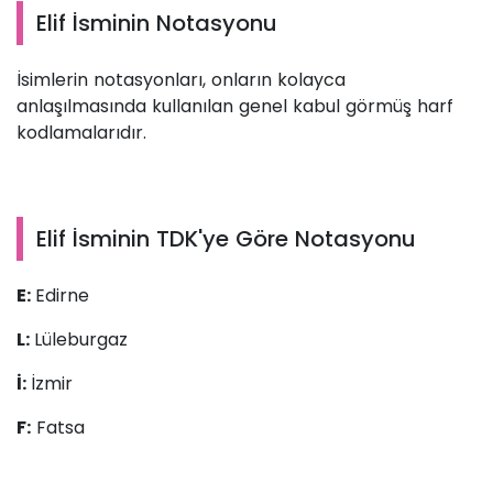
Elif İsminin Notasyonu
İsimlerin notasyonları, onların kolayca
anlaşılmasında kullanılan genel kabul görmüş harf
kodlamalarıdır.
Elif İsminin TDK'ye Göre Notasyonu
E:
Edirne
L:
Lüleburgaz
İ:
İzmir
F:
Fatsa