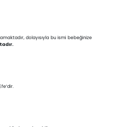
mamaktadır, dolayısıyla bu ismi bebeğinize
adır.
fe’dir.