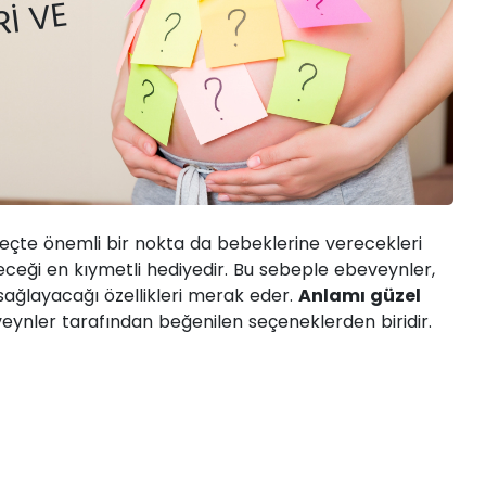
 NEDIR?
RI VE
eçte önemli bir nokta da bebeklerine verecekleri
eceği en kıymetli hediyedir. Bu sebeple ebeveynler,
 sağlayacağı özellikleri merak eder.
Anlamı güzel
ynler tarafından beğenilen seçeneklerden biridir.