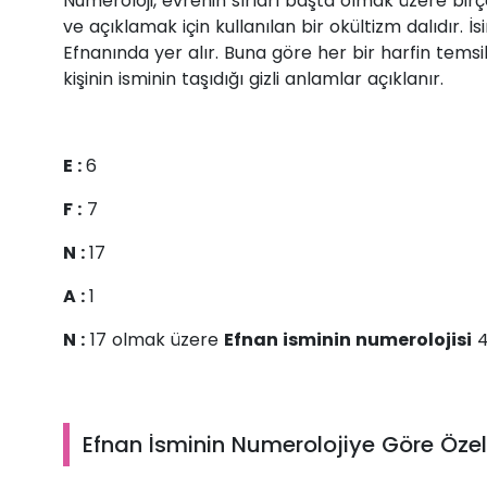
Numeroloji, evrenin sırları başta olmak üzere b
ve açıklamak için kullanılan bir okültizm dalıdır. 
Efnanında yer alır. Buna göre her bir harfin temsil
kişinin isminin taşıdığı gizli anlamlar açıklanır.
E :
6
F :
7
N :
17
A :
1
N :
17 olmak üzere
Efnan isminin numerolojisi
4
Efnan İsminin Numerolojiye Göre Özell