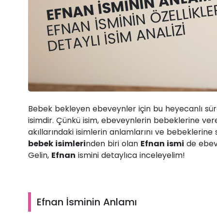
EFNAN İSMININ ANLAMI
EFNAN İSMININ ÖZELLIKLE
DETAYLI İSIM ANALIZI
Bebek bekleyen ebeveynler için bu heyecanlı sür
isimdir. Çünkü isim, ebeveynlerin bebeklerine ver
akıllarındaki isimlerin anlamlarını ve bebeklerine
bebek isimleri
nden biri olan
Efnan ismi
de ebeve
Gelin,
Efnan
ismini detaylıca inceleyelim!
Efnan İsminin Anlamı