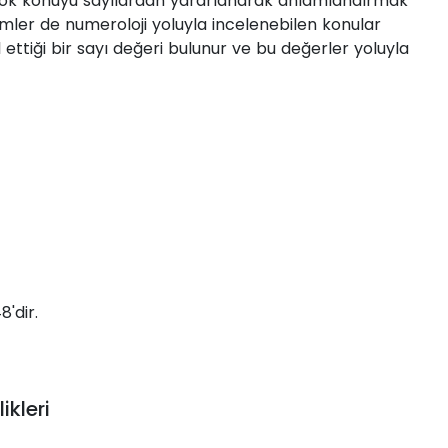
irçok konuyu sayılardan yararlanarak anlamlandırmak
İsimler de numeroloji yoluyla incelenebilen konular
 ettiği bir sayı değeri bulunur ve bu değerler yoluyla
8'dir.
ikleri