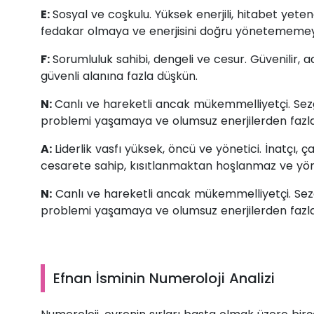
E:
Sosyal ve coşkulu. Yüksek enerjili, hitabet yete
fedakar olmaya ve enerjisini doğru yönetememey
F:
Sorumluluk sahibi, dengeli ve cesur. Güvenilir, a
güvenli alanına fazla düşkün.
N:
Canlı ve hareketli ancak mükemmelliyetçi. Sez
problemi yaşamaya ve olumsuz enerjilerden fazl
A:
Liderlik vasfı yüksek, öncü ve yönetici. İnatçı, 
cesarete sahip, kısıtlanmaktan hoşlanmaz ve yönl
N:
Canlı ve hareketli ancak mükemmelliyetçi. Sezg
problemi yaşamaya ve olumsuz enerjilerden fazl
Efnan İsminin Numeroloji Analizi