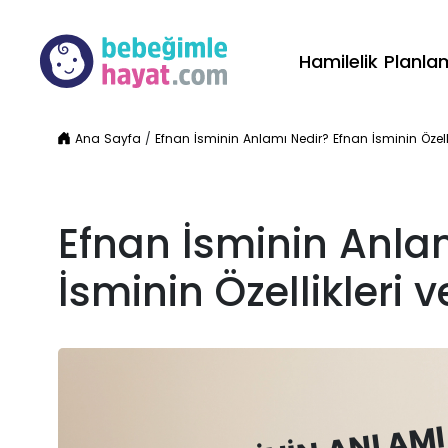
Hamilelik Planl
Ana Sayfa
/
Efnan İsminin Anlamı Nedir? Efnan İsminin Özellik
Efnan İsminin Anla
İsminin Özellikleri v