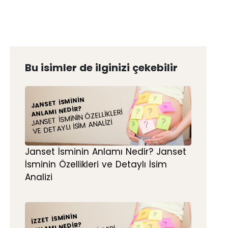
Bu isimler de ilginizi çekebilir
JANSET İSMININ
ANLAMI NEDIR?
JANSET İSMININ ÖZELLIKLERI
VE DETAYLI İSIM ANALIZI
Janset İsminin Anlamı Nedir? Janset
İsminin Özellikleri ve Detaylı İsim
Analizi
İZZET İSMININ
ANLAMI NEDIR?