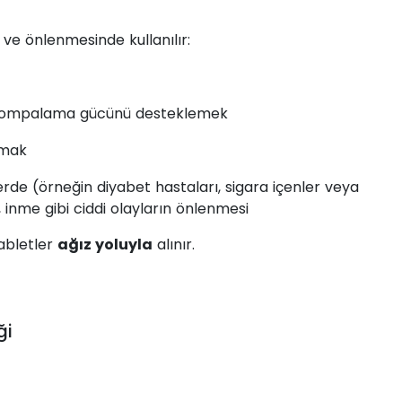
ve önlenmesinde kullanılır:
 pompalama gücünü desteklemek
umak
rde (örneğin diyabet hastaları, sigara içenler veya
i, inme gibi ciddi olayların önlenmesi
tabletler
ağız yoluyla
alınır.
ği