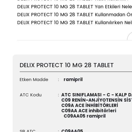
DELIX PROTECT 10 MG 28 TABLET Yan Etkileri Nele
DELIX PROTECT 10 MG 28 TABLET Kullanmadan Önc
DELIX PROTECT 10 MG 28 TABLET Kullanılırken Nel
DELIX PROTECT 10 MG 28 TABLET
Etken Madde
:
ramipril
ATC Kodu
:
ATC SINIFLAMASI - C - KALP 
C09 RENİN-ANJİYOTENSİN SİS
C09A ACE İNHİBİTÖRLERİ
C09AA ACE inhibitörleri
C09AA05
ramipril
SB ATC
:
C09AA05