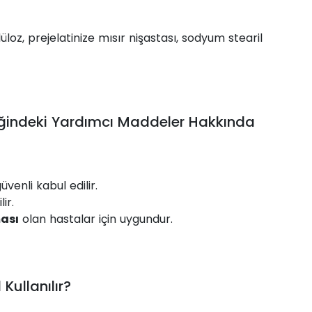
üloz, prejelatinize mısır nişastası, sodyum stearil
iğindeki Yardımcı Maddeler Hakkında
enli kabul edilir.
ir.
ması
olan hastalar için uygundur.
Kullanılır?