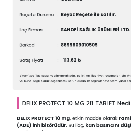
Reçete Durumu
:
Beyaz Reçete ile satılır.
İlaç Firması
:
SANOFİ SAĞLIK ÜRÜNLERİ LTD. 
Barkod
:
8699809010505
Satış Fiyatı
:
113,62 ₺
Sitemizde ilaç satışı yapılmamaktadır. Belirtilen ilaç fiyatı eczaneler için öne
ve buna bağlı olarak doğabilecek sorunlardan bebegimlehayat.com yasal sor
DELIX PROTECT 10 MG 28 TABLET Nedir
DELİX PROTECT 10 mg
, etkin madde olarak
rami
(ADE) inhibitörüdür
. Bu ilaç,
kan basıncını dü