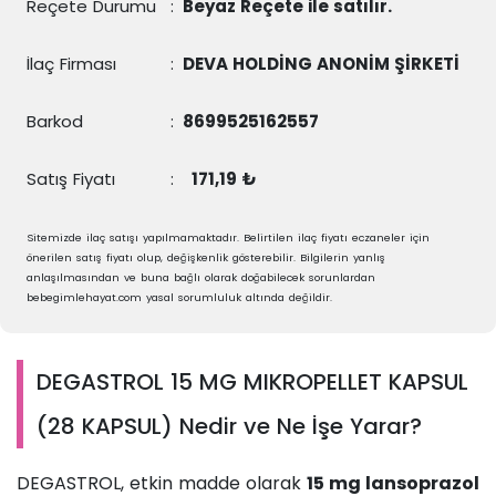
Reçete Durumu
:
Beyaz Reçete ile satılır.
İlaç Firması
:
DEVA HOLDİNG ANONİM ŞİRKETİ
Barkod
:
8699525162557
Satış Fiyatı
:
171,19 ₺
Sitemizde ilaç satışı yapılmamaktadır. Belirtilen ilaç fiyatı eczaneler için
önerilen satış fiyatı olup, değişkenlik gösterebilir. Bilgilerin yanlış
anlaşılmasından ve buna bağlı olarak doğabilecek sorunlardan
bebegimlehayat.com yasal sorumluluk altında değildir.
DEGASTROL 15 MG MIKROPELLET KAPSUL
(28 KAPSUL) Nedir ve Ne İşe Yarar?
DEGASTROL, etkin madde olarak
15 mg lansoprazol