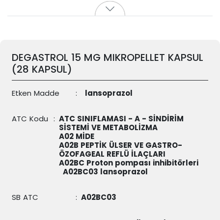
DEGASTROL 15 MG MIKROPELLET KAPSUL
(28 KAPSUL)
Etken Madde
:
lansoprazol
ATC Kodu
:
ATC SINIFLAMASI - A - SİNDİRİM
SİSTEMİ VE METABOLİZMA
A02 MİDE
A02B PEPTİK ÜLSER VE GASTRO-
ÖZOFAGEAL REFLÜ İLAÇLARI
A02BC Proton pompası inhibitörleri
A02BC03
lansoprazol
SB ATC
:
A02BC03