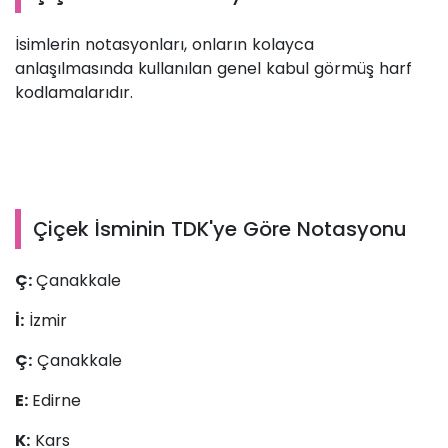
İsimlerin notasyonları, onların kolayca
anlaşılmasında kullanılan genel kabul görmüş harf
kodlamalarıdır.
Çiçek İsminin TDK'ye Göre Notasyonu
Ç:
Çanakkale
İ:
İzmir
Ç:
Çanakkale
E:
Edirne
K:
Kars