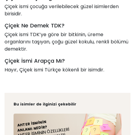
Çiçek ismi çocuğa verilebilecek güzel isimlerden
birisidir.
Çiçek Ne Demek TDK?
Çiçek ismi TDK’ye göre bir bitkinin, üreme
organlarını taşıyan, çoğu güzel kokulu, renkli bölümü
demektir.
Çiçek İsmi Arapça Mı?
Hayır, Çiçek ismi Türkçe kökenli bir isimdir.
Bu isimler de ilginizi çekebilir
AHTER İSMININ
ANLAMI NEDIR?
AHTER İSMININ ÖZELLIKLERI