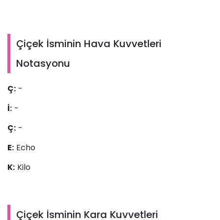
Çiçek İsminin Hava Kuvvetleri
Notasyonu
Ç:
-
İ:
-
Ç:
-
E:
Echo
K:
Kilo
Çiçek İsminin Kara Kuvvetleri