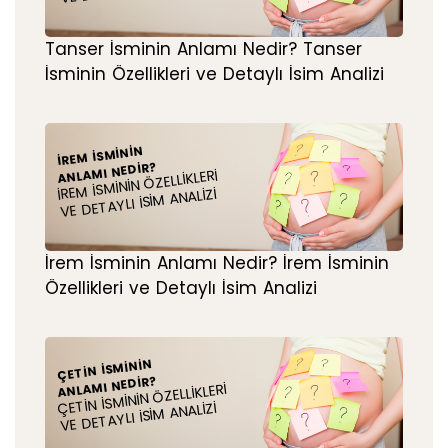
Tanser İsminin Anlamı Nedir? Tanser
İsminin Özellikleri ve Detaylı İsim Analizi
İREM İSMININ
ANLAMI NEDIR?
İREM İSMININ ÖZELLIKLERI
VE DETAYLI İSIM ANALIZI
İrem İsminin Anlamı Nedir? İrem İsminin
Özellikleri ve Detaylı İsim Analizi
ÇETIN İSMININ
ANLAMI NEDIR?
ÇETIN İSMININ ÖZELLIKLERI
VE DETAYLI İSIM ANALIZI