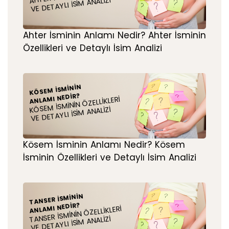
VE DETAYLI İSIM ANALIZI
Ahter İsminin Anlamı Nedir? Ahter İsminin
Özellikleri ve Detaylı İsim Analizi
KÖSEM İSMININ
ANLAMI NEDIR?
KÖSEM İSMININ ÖZELLIKLERI
VE DETAYLI İSIM ANALIZI
Kösem İsminin Anlamı Nedir? Kösem
İsminin Özellikleri ve Detaylı İsim Analizi
TANSER İSMININ
ANLAMI NEDIR?
TANSER İSMININ ÖZELLIKLERI
VE DETAYLI İSIM ANALIZI