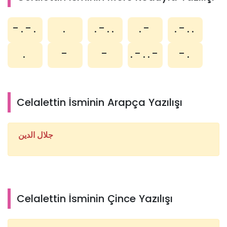
-.-.
.
.-..
.-
.-..
.
-
-
.-..-
-.
Celalettin İsminin Arapça Yazılışı
جلال الدين
Celalettin İsminin Çince Yazılışı