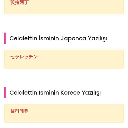
茨拉阿丁
Celalettin İsminin Japonca Yazılışı
セラレッチン
Celalettin İsminin Korece Yazılışı
셀라레틴