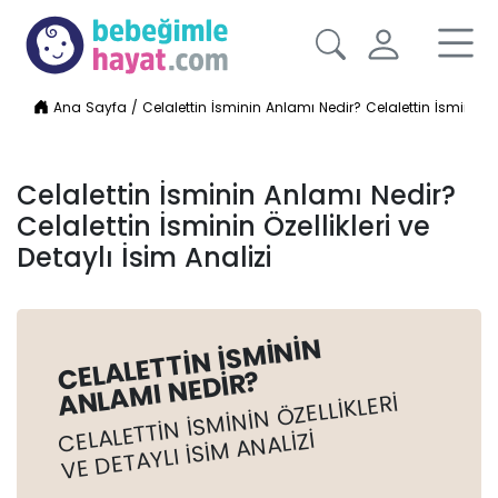
Ana Sayfa
/
Celalettin İsminin Anlamı Nedir? Celalettin İsminin Öze
Celalettin İsminin Anlamı Nedir?
Celalettin İsminin Özellikleri ve
Detaylı İsim Analizi
CELALETTIN İSMININ
ANLAMI NEDIR?
CELALETTIN İSMININ ÖZELLIKLERI
VE DETAYLI İSIM ANALIZI