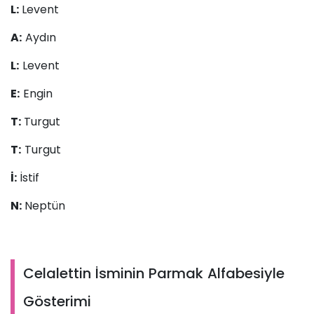
L:
Levent
A:
Aydın
L:
Levent
E:
Engin
T:
Turgut
T:
Turgut
İ:
İstif
N:
Neptün
Celalettin İsminin Parmak Alfabesiyle
Gösterimi