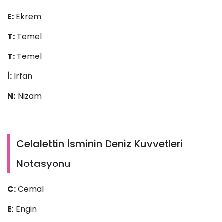
E:
Ekrem
T:
Temel
T:
Temel
İ:
İrfan
N:
Nizam
Celalettin İsminin Deniz Kuvvetleri
Notasyonu
C:
Cemal
E
: Engin