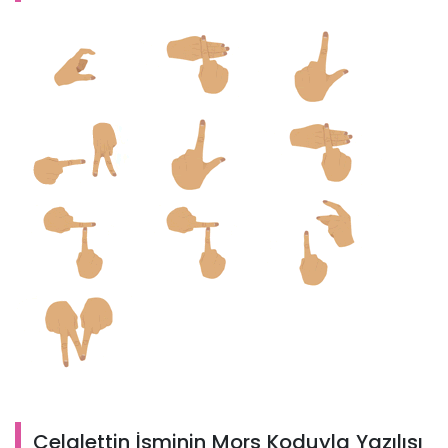
Celalettin İsminin Mors Koduyla Yazılışı