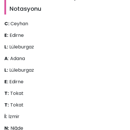
Notasyonu
C:
Ceyhan
E:
Edirne
L:
Lüleburgaz
A
: Adana
L:
Lüleburgaz
E:
Edirne
T:
Tokat
T:
Tokat
İ:
İzmir
N:
Niğde