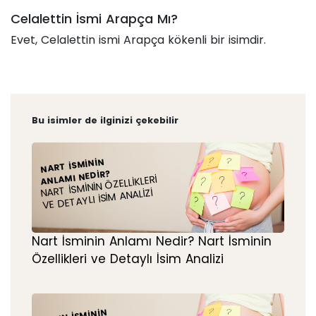
Celalettin İsmi Arapça Mı?
Evet, Celalettin ismi Arapça kökenli bir isimdir.
Bu isimler de ilginizi çekebilir
NART İSMININ
ANLAMI NEDIR?
NART İSMININ ÖZELLIKLERI
VE DETAYLI İSIM ANALIZI
Nart İsminin Anlamı Nedir? Nart İsminin
Özellikleri ve Detaylı İsim Analizi