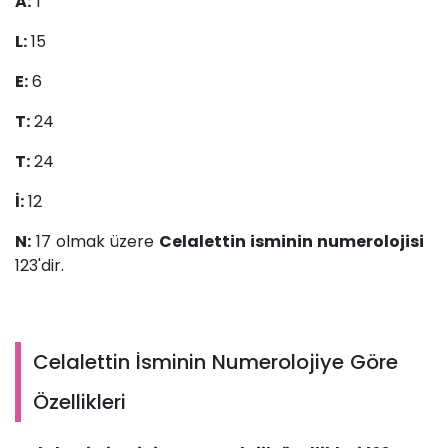
A:
1
L:
15
E:
6
T:
24
T:
24
İ:
12
N:
17 olmak üzere
Celalettin isminin numerolojisi
123'dir.
Celalettin İsminin Numerolojiye Göre
Özellikleri