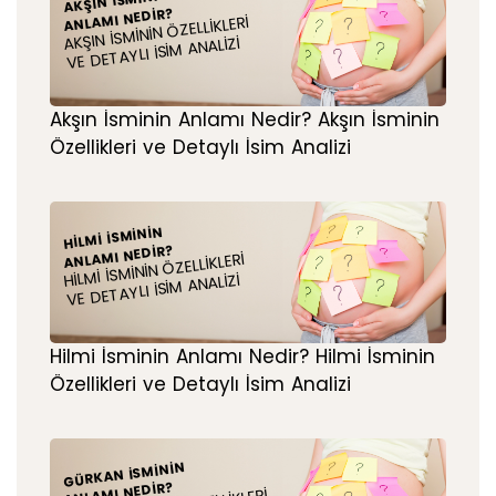
AKŞIN İSMININ
ANLAMI NEDIR?
AKŞIN İSMININ ÖZELLIKLERI
VE DETAYLI İSIM ANALIZI
Akşın İsminin Anlamı Nedir? Akşın İsminin
Özellikleri ve Detaylı İsim Analizi
HILMI İSMININ
ANLAMI NEDIR?
HILMI İSMININ ÖZELLIKLERI
VE DETAYLI İSIM ANALIZI
Hilmi İsminin Anlamı Nedir? Hilmi İsminin
Özellikleri ve Detaylı İsim Analizi
GÜRKAN İSMININ
ANLAMI NEDIR?