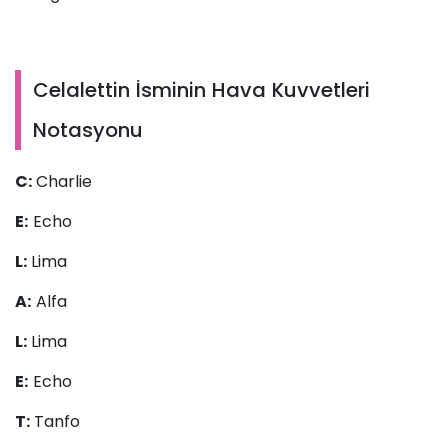
Celalettin İsminin Hava Kuvvetleri
Notasyonu
C:
Charlie
E:
Echo
L:
Lima
A:
Alfa
L:
Lima
E:
Echo
T:
Tanfo