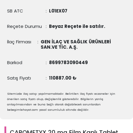
SB ATC
:
L01EX07
Reçete Durumu
:
Beyaz Reçete ile satılır.
İlaç Firması
:
GEN İLAÇ VE SAĞLIK ÜRÜNLERİ
SAN.VE TİC. A.Ş.
Barkod
:
8699783090449
Satış Fiyatı
:
110887.00 ₺
Sitemizde ilaç satışı yapılmamaktadır. Belirtilen ilaç fiyatı eczaneler için
önerilen satış fiyatı olup, değişkenlik gösterebilir. Bilgilerin yanlış
anlaşılmasından ve buna bağlı olarak doğabilecek sorunlardan
bebegimlehayat.com yasal sorumluluk altında değildir.
CABOMETYX 20 mg Film Kaplı Tablet