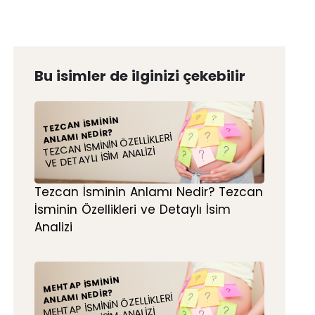
Bu isimler de ilginizi çekebilir
TEZCAN İSMININ
ANLAMI NEDIR?
TEZCAN İSMININ ÖZELLIKLERI
VE DETAYLI İSIM ANALIZI
Tezcan İsminin Anlamı Nedir? Tezcan
İsminin Özellikleri ve Detaylı İsim
Analizi
MEHTAP İSMININ
ANLAMI NEDIR?
MEHTAP İSMININ ÖZELLIKLERI