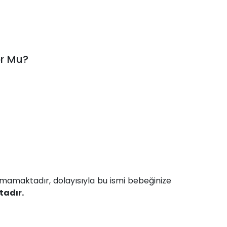
or Mu?
lmamaktadır, dolayısıyla bu ismi bebeğinize
tadır.