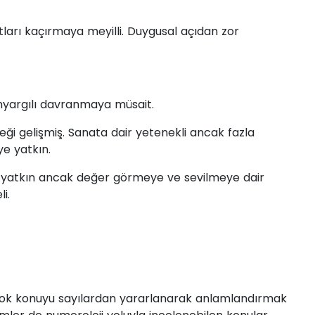
atları kaçırmaya meyilli. Duygusal açıdan zor
önyargılı davranmaya müsait.
neği gelişmiş. Sanata dair yetenekli ancak fazla
e yatkın.
liğe yatkın ancak değer görmeye ve sevilmeye dair
i.
irçok konuyu sayılardan yararlanarak anlamlandırmak