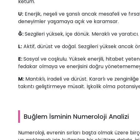
ketum.
U:
Enerjik, neşeli ve şanslı ancak mesafeli ve fırs
deneyimler yaşamaya açık ve karamsar.
Ğ:
Sezgileri yüksek, içe dönük. Meraklı ve yaratıcı.
L:
Aktif, dürüst ve doğal. Sezgileri yüksek ancak 
E:
Sosyal ve coşkulu. Yüksek enerjili, hitabet yete
fedakar olmaya ve enerjisini doğru yönetememey
M:
Mantıklı, iradeli ve dürüst. Kararlı ve zengin
takıntı geliştirmeye müsait. İşkolik olma potansiyel
Buğlem İsminin Numeroloji Analizi
Numeroloji, evrenin sırları başta olmak üzere b