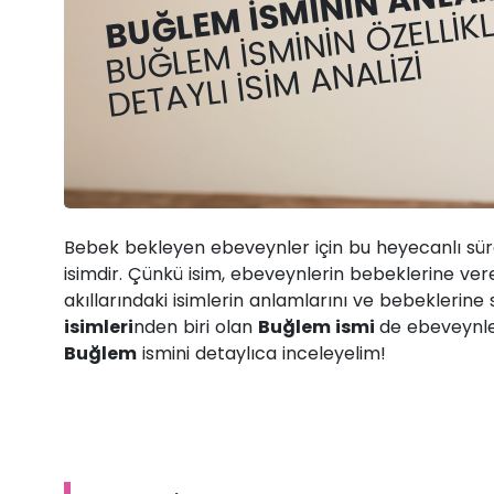
BUĞLEM İSMININ ANLAM
BUĞLEM İSMININ ÖZELLIKL
DETAYLI İSIM ANALIZI
Bebek bekleyen ebeveynler için bu heyecanlı sür
isimdir. Çünkü isim, ebeveynlerin bebeklerine ver
akıllarındaki isimlerin anlamlarını ve bebeklerine
isimleri
nden biri olan
Buğlem ismi
de ebeveynler
Buğlem
ismini detaylıca inceleyelim!