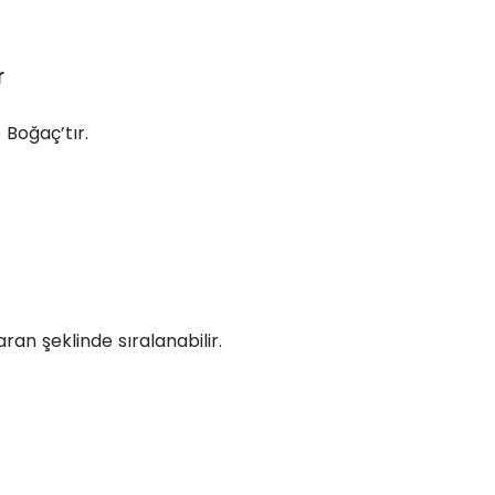
r
 Boğaç’tır.
ran şeklinde sıralanabilir.