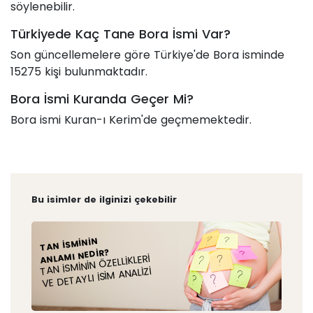
söylenebilir.
Türkiyede Kaç Tane Bora İsmi Var?
Son güncellemelere göre Türkiye'de Bora isminde
15275 kişi bulunmaktadır.
Bora İsmi Kuranda Geçer Mi?
Bora ismi Kuran-ı Kerim'de geçmemektedir.
Bu isimler de ilginizi çekebilir
TAN İSMININ
ANLAMI NEDIR?
TAN İSMININ ÖZELLIKLERI
VE DETAYLI İSIM ANALIZI