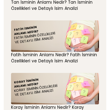
Tan İsminin Anlamı Nedir? Tan İsminin
Özellikleri ve Detaylı İsim Analizi
FATIH İSMININ
ANLAMI NEDIR?
FATIH İSMININ ÖZELLIKLERI
VE DETAYLI İSIM ANALIZI
Fatih İsminin Anlamı Nedir? Fatih İsminin
Özellikleri ve Detaylı İsim Analizi
KORAY İSMININ
ANLAMI NEDIR?
KORAY İSMININ ÖZELLIKLERI
VE DETAYLI İSIM ANALIZI
Koray İsminin Anlamı Nedir? Koray