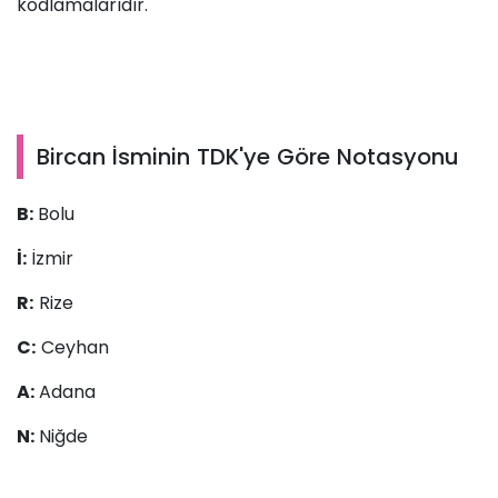
kodlamalarıdır.
Bircan İsminin TDK'ye Göre Notasyonu
B:
Bolu
İ:
İzmir
R:
Rize
C:
Ceyhan
A:
Adana
N:
Niğde