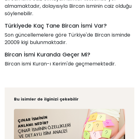
almamaktadır, dolayısıyla Bircan isminin caiz olduğu
söylenebilir.
Türkiyede Kaç Tane Bircan İsmi Var?
Son güncellemelere göre Türkiye'de Bircan isminde
20009 kişi bulunmaktadır.
Bircan İsmi Kuranda Geçer Mi?
Bircan ismi Kuran-ı Kerim'de geçmemektedir.
Bu isimler de ilginizi çekebilir
ÇINAR İSMININ
ANLAMI NEDIR?
ÇINAR İSMININ ÖZELLIKLERI
VE DETAYLI İSIM ANALIZI