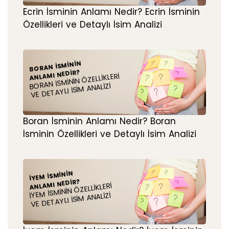
Ecrin İsminin Anlamı Nedir? Ecrin İsminin
Özellikleri ve Detaylı İsim Analizi
BORAN İSMININ
ANLAMI NEDIR?
BORAN İSMININ ÖZELLIKLERI
VE DETAYLI İSIM ANALIZI
Boran İsminin Anlamı Nedir? Boran
İsminin Özellikleri ve Detaylı İsim Analizi
İYEM İSMININ
ANLAMI NEDIR?
İYEM İSMININ ÖZELLIKLERI
VE DETAYLI İSIM ANALIZI