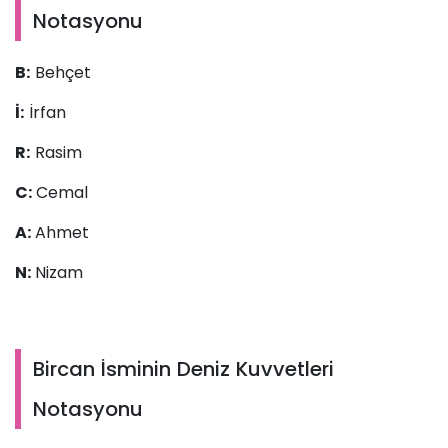
Notasyonu
B:
Behçet
İ:
İrfan
R:
Rasim
C:
Cemal
A:
Ahmet
N:
Nizam
Bircan İsminin Deniz Kuvvetleri
Notasyonu