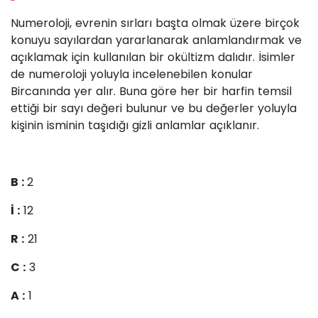
Numeroloji, evrenin sırları başta olmak üzere birçok
konuyu sayılardan yararlanarak anlamlandırmak ve
açıklamak için kullanılan bir okültizm dalıdır. İsimler
de numeroloji yoluyla incelenebilen konular
Bircanında yer alır. Buna göre her bir harfin temsil
ettiği bir sayı değeri bulunur ve bu değerler yoluyla
kişinin isminin taşıdığı gizli anlamlar açıklanır.
B :
2
İ :
12
R :
21
C :
3
A :
1