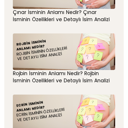
Çınar İsminin Anlamı Nedir? Çınar
İsminin Özellikleri ve Detaylı İsim Analizi
ROJBIN İSMININ
ANLAMI NEDIR?
ROJBIN İSMININ ÖZELLIKLERI
VE DETAYLI İSIM ANALIZI
Rojbin İsminin Anlamı Nedir? Rojbin
İsminin Özellikleri ve Detaylı İsim Analizi
ECRIN İSMININ
ANLAMI NEDIR?
ECRIN İSMININ ÖZELLIKLERI
VE DETAYLI İSIM ANALIZI