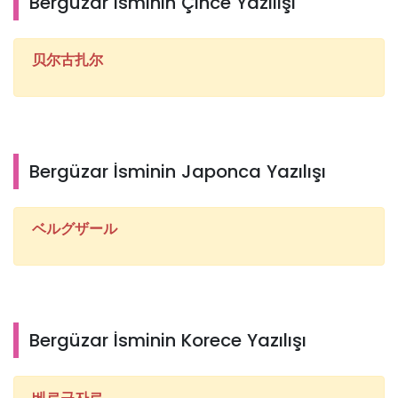
Bergüzar İsminin Çince Yazılışı
贝尔古扎尔
Bergüzar İsminin Japonca Yazılışı
ベルグザール
Bergüzar İsminin Korece Yazılışı
베르규자르