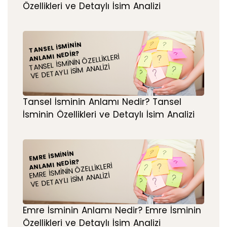
Özellikleri ve Detaylı İsim Analizi
TANSEL İSMININ
ANLAMI NEDIR?
TANSEL İSMININ ÖZELLIKLERI
VE DETAYLI İSIM ANALIZI
Tansel İsminin Anlamı Nedir? Tansel
İsminin Özellikleri ve Detaylı İsim Analizi
EMRE İSMININ
ANLAMI NEDIR?
EMRE İSMININ ÖZELLIKLERI
VE DETAYLI İSIM ANALIZI
Emre İsminin Anlamı Nedir? Emre İsminin
Özellikleri ve Detaylı İsim Analizi