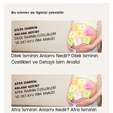
Bu isimler de ilginizi çekebilir
DILEK İSMININ
ANLAMI NEDIR?
DILEK İSMININ ÖZELLIKLERI
VE DETAYLI İSIM ANALIZI
Dilek İsminin Anlamı Nedir? Dilek İsminin
Özellikleri ve Detaylı İsim Analizi
AFRA İSMININ
ANLAMI NEDIR?
AFRA İSMININ ÖZELLIKLERI
VE DETAYLI İSIM ANALIZI
Afra İsminin Anlamı Nedir? Afra İsminin