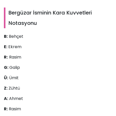
Bergüzar İsminin Kara Kuvvetleri
Notasyonu
B:
Behçet
E:
Ekrem
R:
Rasim
G:
Galip
Ü:
Ümit
Z:
Zühtü
A:
Ahmet
R:
Rasim