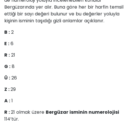
de numeroloji yoluyla incelenebilen konular
Bergüzarında yer alır. Buna göre her bir harfin temsil
ettiği bir sayı değeri bulunur ve bu değerler yoluyla
kişinin isminin taşıdığı gizli anlamlar açıklanır.
B :
2
E :
6
R :
21
G :
8
Ü :
26
Z :
29
A :
1
R :
21 olmak üzere
Bergüzar isminin numerolojisi
114’tür.