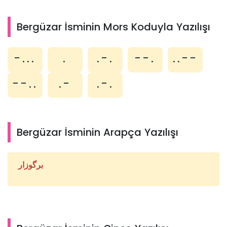
Bergüzar İsminin Mors Koduyla Yazılışı
-...
.
.-.
--.
..--
--..
.-
.-.
Bergüzar İsminin Arapça Yazılışı
برگوزار