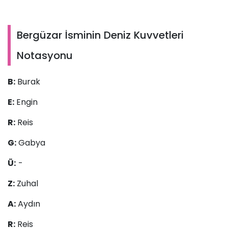
Bergüzar İsminin Deniz Kuvvetleri
Notasyonu
B:
Burak
E:
Engin
R:
Reis
G:
Gabya
Ü:
-
Z:
Zuhal
A:
Aydın
R:
Reis