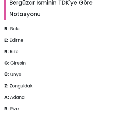
Bergüzar İsminin TDK'ye Göre
Notasyonu
B:
Bolu
E:
Edirne
R:
Rize
G:
Giresin
Ü:
Ünye
Z:
Zonguldak
A:
Adana
R:
Rize