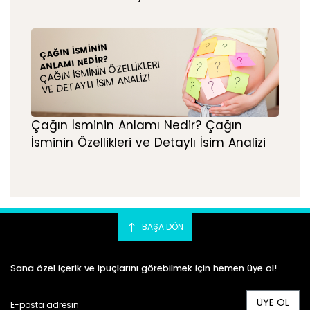
ÇAĞIN İSMININ
ANLAMI NEDIR?
ÇAĞIN İSMININ ÖZELLIKLERI
VE DETAYLI İSIM ANALIZI
Çağın İsminin Anlamı Nedir? Çağın
İsminin Özellikleri ve Detaylı İsim Analizi
BAŞA DÖN
Sana özel içerik ve ipuçlarını görebilmek için hemen üye ol!
ÜYE OL