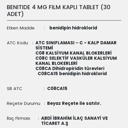
BENITIDE 4 MG FILM KAPLI TABLET (30
ADET)
Etken Madde
:
benidipin hidroklorid
ATC Kodu
:
ATC SINIFLAMASI - C - KALP DAMAR
SİSTEMİ
C08 KALSİYUM KANAL BLOKERLERİ
C08C SELEKTİF VASKÜLER KALSİYUM
KANAL BLOKERLERİ
C08CA Dihidropiridin türevleri
C08CA15
benidipin hidroklorid
SB ATC
:
C08CA15
Reçete Durumu
:
Beyaz Reçete ile satılır.
İlaç Firması
:
ABDİ İBRAHİM İLAÇ SANAYİ VE
TİCARET A.Ş