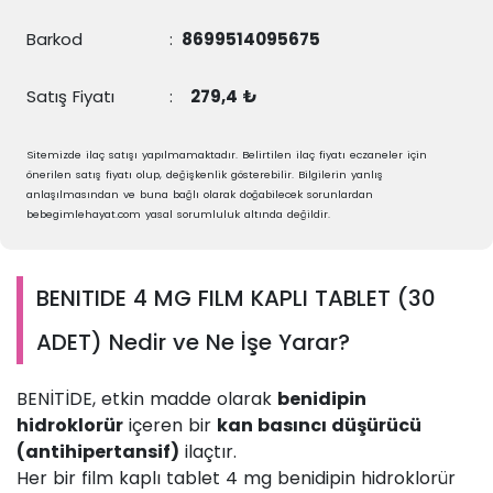
Barkod
:
8699514095675
Satış Fiyatı
:
279,4 ₺
Sitemizde ilaç satışı yapılmamaktadır. Belirtilen ilaç fiyatı eczaneler için
önerilen satış fiyatı olup, değişkenlik gösterebilir. Bilgilerin yanlış
anlaşılmasından ve buna bağlı olarak doğabilecek sorunlardan
bebegimlehayat.com yasal sorumluluk altında değildir.
BENITIDE 4 MG FILM KAPLI TABLET (30
ADET) Nedir ve Ne İşe Yarar?
BENİTİDE, etkin madde olarak
benidipin
hidroklorür
içeren bir
kan basıncı düşürücü
(antihipertansif)
ilaçtır.
Her bir film kaplı tablet 4 mg benidipin hidroklorür