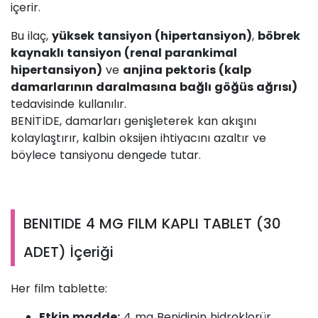
içerir.
Bu ilaç,
yüksek tansiyon (hipertansiyon)
,
böbrek
kaynaklı tansiyon (renal parankimal
hipertansiyon)
ve
anjina pektoris (kalp
damarlarının daralmasına bağlı göğüs ağrısı)
tedavisinde kullanılır.
BENİTİDE, damarları genişleterek kan akışını
kolaylaştırır, kalbin oksijen ihtiyacını azaltır ve
böylece tansiyonu dengede tutar.
BENITIDE 4 MG FILM KAPLI TABLET (30
ADET) İçeriği
Her film tablette:
Etkin madde:
4 mg Benidipin hidroklorür