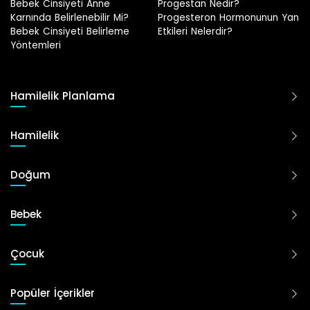
Progestan Nedir?
Hamilelikte Adet Görülür 
Mi?
Progesteron Hormonunun Yan
eme
Etkileri Nelerdir?
Hamilelik Planlama
Hamilelik
Doğum
Bebek
Çocuk
Popüler İçerikler