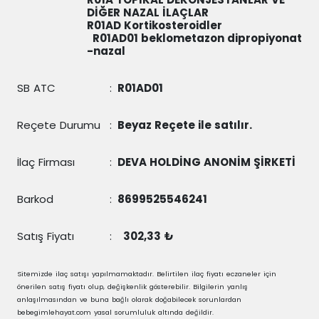
DİĞER NAZAL İLAÇLAR
R01AD Kortikosteroidler
R01AD01
beklometazon dipropiyonat
-nazal
SB ATC
:
R01AD01
Reçete Durumu
:
Beyaz Reçete ile satılır.
İlaç Firması
:
DEVA HOLDİNG ANONİM ŞİRKETİ
Barkod
:
8699525546241
Satış Fiyatı
:
302,33 ₺
Sitemizde ilaç satışı yapılmamaktadır. Belirtilen ilaç fiyatı eczaneler için
önerilen satış fiyatı olup, değişkenlik gösterebilir. Bilgilerin yanlış
anlaşılmasından ve buna bağlı olarak doğabilecek sorunlardan
bebegimlehayat.com yasal sorumluluk altında değildir.