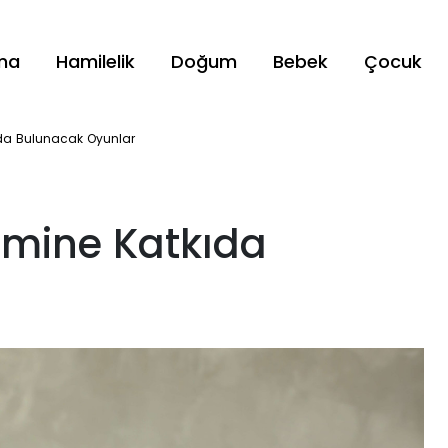
ama
Hamilelik
Doğum
Bebek
Çocuk
kıda Bulunacak Oyunlar
şimine Katkıda