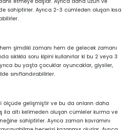
e dahil etmeye başlar. Ayrıca daha uzun ve
e sahiptirler. Ayrıca 2-3 cümleden oluşan kısa
bilirler.
leri hem şimdiki zamanı hem de gelecek zamanı
a sıklıkla soru kipini kullanırlar ki bu 2 veya 3
Ayrıca bu yaşta çocuklar oyuncaklar, giysiler,
de sınıflandırabilirler.
li ölçüde gelişmiştir ve bu da onların daha
ş ila altı kelimeden oluşan cümleler kurma ve
eğine sahiptirler. Ayrıca zaman kavramını
avrayabilme becerisi kazanmış olurlar. Ayrıca,