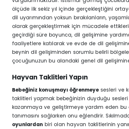
vurgulanmaktadır. İstismar görmüş çocuklara 
ölçüde ilk sekiz yıl içinde gerçekleştiğini or
dil uyarımından yoksun bırakılanların, yaşamlar
olarak gerçekleştirmek için mücadele ettikl
geçirdiği süre boyunca, dil gelişimine yardımc
faaliyetlere katılarak ve evde de dil gelişimin
beynin dil gelişiminden sorumlu belirli bölgele
çocuğunuzun bu alandaki genel dil gelişimine 
Hayvan Taklitleri Yapın
Bebeğiniz konuşmayı öğrenmeye
sesleri ve 
taklitleri yapmak bebeğinizin duyduğu sesleri ta
kazanmaya ve geliştirmeye yardım eden bu a
tanımasını sağlarken onu eğlendirir. Sıkılma
oyunlardan
biri olan hayvan taklitlerinin ya