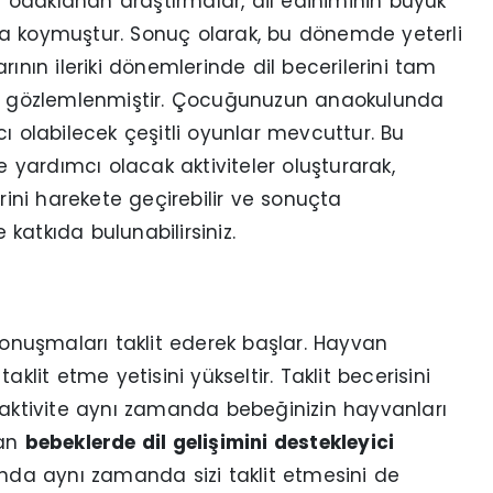
odaklanan araştırmalar, dil ediniminin büyük
taya koymuştur. Sonuç olarak, bu dönemde yeterli
ının ileriki dönemlerinde dil becerilerini tam
eri gözlemlenmiştir. Çocuğunuzun anaokulunda
ı olabilecek çeşitli oyunlar mevcuttur. Bu
e yardımcı olacak aktiviteler oluşturarak,
rini harekete geçirebilir ve sonuçta
katkıda bulunabilirsiniz.
konuşmaları taklit ederek başlar. Hayvan
klit etme yetisini yükseltir. Taklit becerisini
ktivite aynı zamanda bebeğinizin hayvanları
dan
bebeklerde dil gelişimini destekleyici
nında aynı zamanda sizi taklit etmesini de