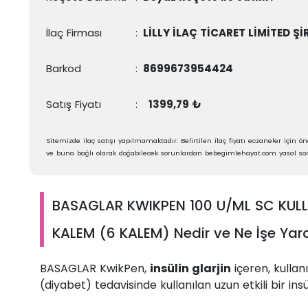
İlaç Firması
:
LİLLY İLAÇ TİCARET LİMİTED Şİ
Barkod
:
8699673954424
Satış Fiyatı
:
1399,79 ₺
Sitemizde ilaç satışı yapılmamaktadır. Belirtilen ilaç fiyatı eczaneler için öne
ve buna bağlı olarak doğabilecek sorunlardan bebegimlehayat.com yasal sor
BASAGLAR KWIKPEN 100 U/ML SC KULLA
KALEM (6 KALEM) Nedir ve Ne İşe Yar
BASAGLAR KwikPen,
insülin glarjin
içeren, kullan
(diyabet) tedavisinde kullanılan uzun etkili bir insül