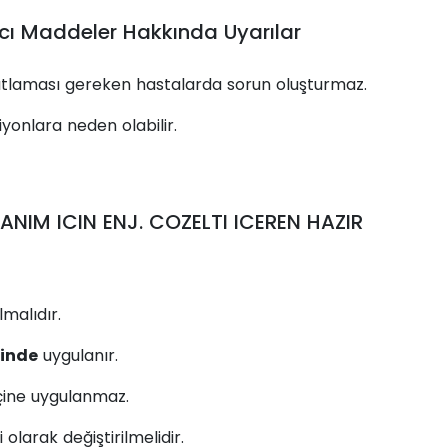
cı Maddeler Hakkında Uyarılar
sıtlaması gereken hastalarda sorun oluşturmaz.
iyonlara neden olabilir.
NIM ICIN ENJ. COZELTI ICEREN HAZIR
lmalıdır.
tinde
uygulanır.
içine uygulanmaz.
 olarak değiştirilmelidir.