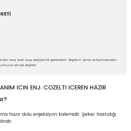
RKETİ
rilen satış fiyatı olup, değişkenlik gösterebilir. Bilgilerin yanlış anlaşılmasından
umluluk altında değildir.
NIM ICIN ENJ. COZELTI ICEREN HAZIR
ar?
ıma hazır dolu enjeksiyon kalemidir. Şeker hastalığı
indir.