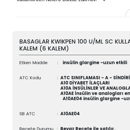
BASAGLAR KWIKPEN 100 U/ML SC KULLAN
KALEM (6 KALEM)
Etken Madde
:
insülin glargine -uzun etkili
ATC Kodu
:
ATC SINIFLAMASI - A - SİNDİ
A10 DİYABET İLAÇLARI
A10A İNSÜLİNLER VE ANALOGL
A10AE İnsülin ve analogları en
A10AE04
insülin glargine -uzu
SB ATC
:
A10AE04
Reçete Durumu
:
Beyaz Reçete ile satılır.