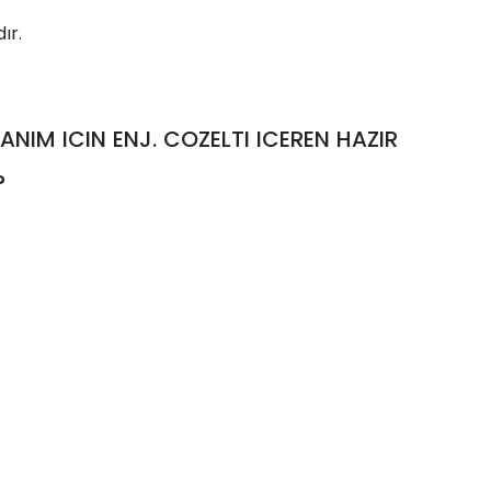
ır.
NIM ICIN ENJ. COZELTI ICEREN HAZIR
?