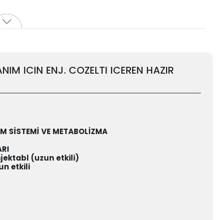
IM ICIN ENJ. COZELTI ICEREN HAZIR
RİM SİSTEMİ VE METABOLİZMA
ARI
jektabl (uzun etkili)
n etkili