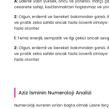
A:
Liderlik vasfı yüksek, öncü ve yönetici. İnatçı, 
cesarete sahip, kısıtlanmaktan hoşlanmaz ve yönl
Z:
Olgun, erdemli ve bereket bakımından şanslı. İli
ve pratik zeka sahibi ancak fazla özverili olmaya y
fazla otoriter.
İ:
Temiz enerjili, sempatik ve ilgi çekici ancak sev
Z:
Olgun, erdemli ve bereket bakımından şanslı. İli
ve pratik zeka sahibi ancak fazla özverili olmaya y
fazla otoriter.
Aziz İsminin Numeroloji Analizi
Numeroloji, evrenin sırları başta olmak üzere b