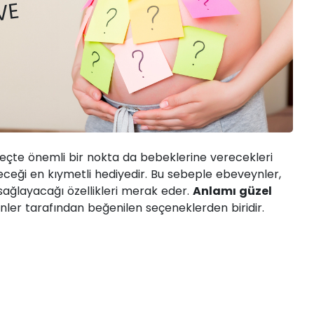
EDIR?
 VE
eçte önemli bir nokta da bebeklerine verecekleri
eceği en kıymetli hediyedir. Bu sebeple ebeveynler,
 sağlayacağı özellikleri merak eder.
Anlamı güzel
ler tarafından beğenilen seçeneklerden biridir.