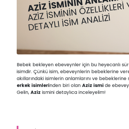
AZIZ İSMININ ANLAMI N
AZIZ İSMININ ÖZELLIKLERI
DETAYLI İSIM ANALIZI
Bebek bekleyen ebeveynler için bu heyecanlı sür
isimdir. Çünkü isim, ebeveynlerin bebeklerine ver
akıllarındaki isimlerin anlamlarını ve bebeklerine
erkek isimleri
nden biri olan
Aziz ismi
de ebeveyn
Gelin,
Aziz
ismini detaylıca inceleyelim!