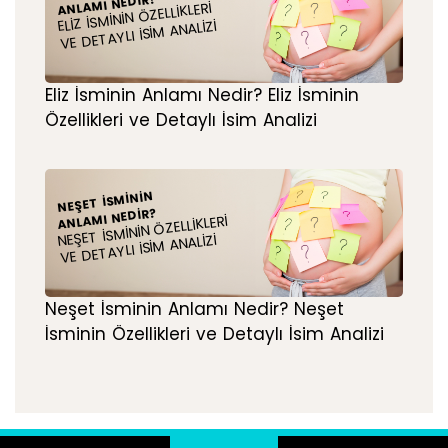
ANLAMI NEDIR?
ELIZ İSMININ ÖZELLIKLERI
VE DETAYLI İSIM ANALIZI
Eliz İsminin Anlamı Nedir? Eliz İsminin
Özellikleri ve Detaylı İsim Analizi
NEŞET İSMININ
ANLAMI NEDIR?
NEŞET İSMININ ÖZELLIKLERI
VE DETAYLI İSIM ANALIZI
Neşet İsminin Anlamı Nedir? Neşet
İsminin Özellikleri ve Detaylı İsim Analizi