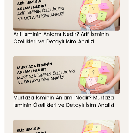
ARIF İSMININ
ANLAMI NEDIR?
ARIF İSMININ ÖZELLIKLERI
VE DETAYLI İSIM ANALIZI
Arif İsminin Anlamı Nedir? Arif İsminin
Özellikleri ve Detaylı İsim Analizi
MURTAZA İSMININ
ANLAMI NEDIR?
MURTAZA İSMININ ÖZELLIKLERI
VE DETAYLI İSIM ANALIZI
Murtaza İsminin Anlamı Nedir? Murtaza
İsminin Özellikleri ve Detaylı İsim Analizi
ELIZ İSMININ