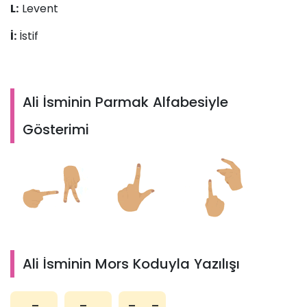
L:
Levent
İ:
İstif
Ali İsminin Parmak Alfabesiyle
Gösterimi
Ali İsminin Mors Koduyla Yazılışı
.-
.-..
.-..-