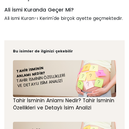
Ali İsmi Kuranda Geçer Mi?
Ali ismi Kuran-ı Kerim'de birçok ayette geçmektedir.
Bu isimler de ilginizi çekebilir
TAHIR İSMININ
ANLAMI NEDIR?
TAHIR İSMININ ÖZELLIKLERI
VE DETAYLI İSIM ANALIZI
Tahir İsminin Anlamı Nedir? Tahir İsminin
Özellikleri ve Detaylı İsim Analizi