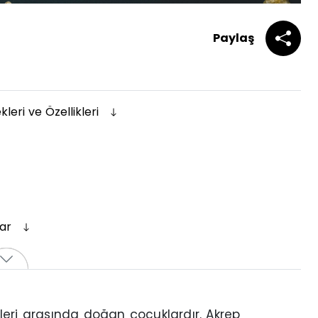
Paylaş
eri ve Özellikleri
lar
hleri arasında doğan çocuklardır. Akrep