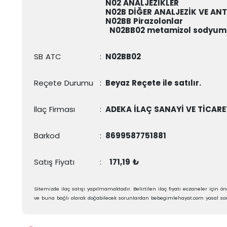
N02 ANALJEZİKLER
N02B DİĞER ANALJEZİK VE ANT
N02BB Pirazolonlar
N02BB02
metamizol sodyum
SB ATC
:
N02BB02
Reçete Durumu
:
Beyaz Reçete ile satılır.
İlaç Firması
:
ADEKA İLAÇ SANAYİ VE TİCARET
Barkod
:
8699587751881
Satış Fiyatı
:
171,19 ₺
Sitemizde ilaç satışı yapılmamaktadır. Belirtilen ilaç fiyatı eczaneler için öne
ve buna bağlı olarak doğabilecek sorunlardan bebegimlehayat.com yasal sor