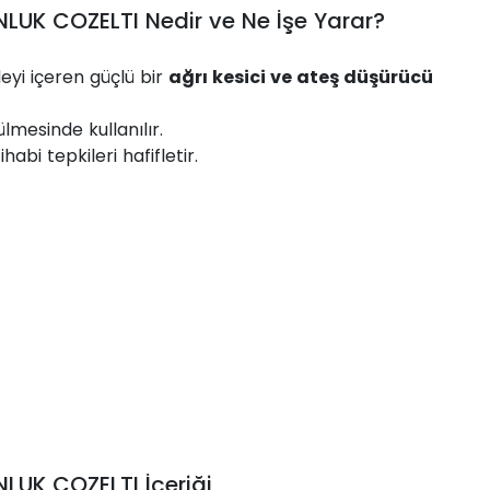
LUK COZELTI Nedir ve Ne İşe Yarar?
yi içeren güçlü bir
ağrı kesici ve ateş düşürücü
lmesinde kullanılır.
abi tepkileri hafifletir.
LUK COZELTI İçeriği