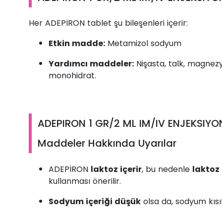
Her ADEPİRON tablet şu bileşenleri içerir:
Etkin madde:
Metamizol sodyum
Yardımcı maddeler:
Nişasta, talk, magnezy
monohidrat.
ADEPIRON 1 GR/2 ML IM/IV ENJEKSIYON
Maddeler Hakkında Uyarılar
ADEPİRON
laktoz içerir
, bu nedenle
laktoz 
kullanması önerilir.
Sodyum içeriği düşük
olsa da, sodyum kısı