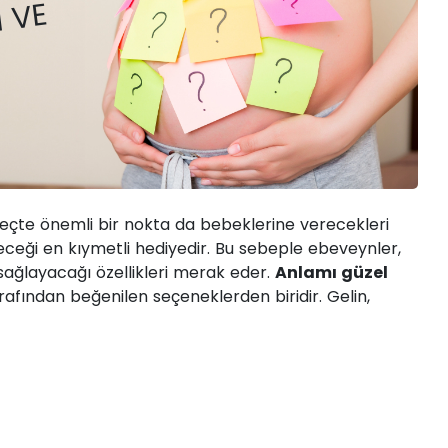
NEDIR?
I VE
eçte önemli bir nokta da bebeklerine verecekleri
eceği en kıymetli hediyedir. Bu sebeple ebeveynler,
 sağlayacağı özellikleri merak eder.
Anlamı güzel
afından beğenilen seçeneklerden biridir. Gelin,