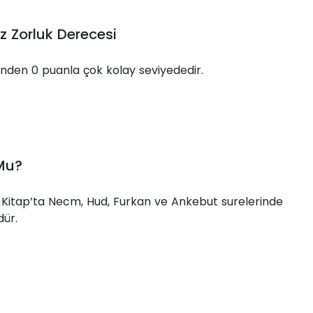
z Zorluk Derecesi
inden 0 puanla çok kolay seviyededir.
 Mu?
l Kitap’ta Necm, Hud, Furkan ve Ankebut surelerinde
dür.