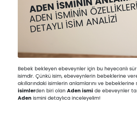
ADEN İSMININ ANLAMI 
ADEN İSMININ ÖZELLIKLER
DETAYLI İSIM ANALIZI
Bebek bekleyen ebeveynler için bu heyecanlı sür
isimdir. Çünkü isim, ebeveynlerin bebeklerine ver
akıllarındaki isimlerin anlamlarını ve bebeklerine
isimler
den biri olan
Aden ismi
de ebeveynler tar
Aden
ismini detaylıca inceleyelim!