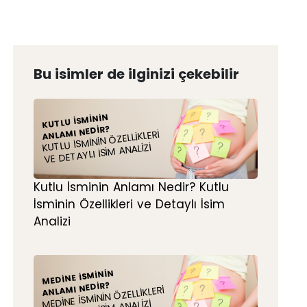
Bu isimler de ilginizi çekebilir
KUTLU İSMININ
ANLAMI NEDIR?
KUTLU İSMININ ÖZELLIKLERI
VE DETAYLI İSIM ANALIZI
Kutlu İsminin Anlamı Nedir? Kutlu
İsminin Özellikleri ve Detaylı İsim
Analizi
MEDINE İSMININ
ANLAMI NEDIR?
MEDINE İSMININ ÖZELLIKLERI