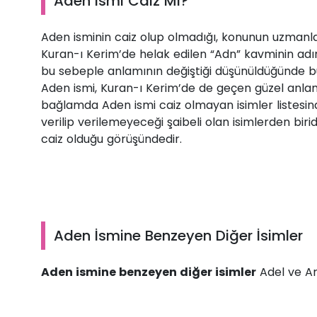
Aden İsmi Caiz Mi?
Aden isminin caiz olup olmadığı, konunun uzmanları
Kuran-ı Kerim’de helak edilen “Adn” kavminin adın
bu sebeple anlamının değiştiği düşünüldüğünde b
Aden ismi, Kuran-ı Kerim’de de geçen güzel anlamlı
bağlamda Aden ismi caiz olmayan isimler listesi
verilip verilemeyeceği şaibeli olan isimlerden biri
caiz olduğu görüşündedir.
Aden İsmine Benzeyen Diğer İsimler
Aden ismine benzeyen diğer isimler
Adel ve Ard