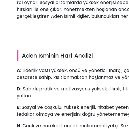
rol oynar. Sosyal ortamlarda yüksek enerjisi sebe
hırsları ile öne çıkar. Yönetmekten hoşlanan ancak 
gerçekleştiren Aden isimli kişiler, bulundukları her
Aden İsminin Harf Analizi
A:
Liderlik vasfı yüksek, öncü ve yönetici. İnatçı, 
cesarete sahip, kısıtlanmaktan hoşlanmaz ve yönl
D:
Sabırlı, pratik ve motivasyonu yüksek. Hırslı, ti
yatkın.
E:
Sosyal ve coşkulu. Yüksek enerjili, hitabet yete
fedakar olmaya ve enerjisini doğru yönetememey
N:
Canlı ve hareketli ancak mükemmelliyetçi. Sez