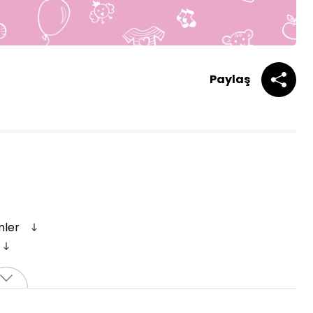
Paylaş
enler