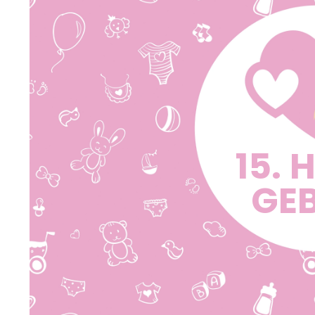
15. 
GEB